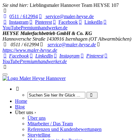
Sie sind hier:
Lieblingsmaler Hannover Team HEYSE 107
0511 / 612994
service@maler-heyse.de
Instagram
Pinterest
Facebook
LinkedIn
YouTube
Premiumhandwerker.de
HEYSE Malerfachbetrieb GmbH & Co. KG
Hannoversche Straße 14
30916
Isernhagen (OT Altwarmbüchen)
0511 / 612994
service@maler-heyse.de
https://www.maler-heyse.de
Facebook
LinkedIn
Instagram
Pinterest
YouTube
Premiumhandwerker.de
Home
Blog
Über uns ›
Über uns
Mitarbeiter / Das Team
Referenzen und Kundenbewertungen
Storytelling