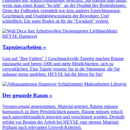
Fußboden gut; Raum-Atmosphäre gesichert. Stil erkennt man daran,
wenn man einen Raum "be-tritt", an der Qualität des Boden­belages.
Denn der Fuß­boden vermittelt wie kein anderes Einrichtungs­gut,
Geschmack und Qualitäts­bewusstsein der Bewohner. Und
schließlich: Ein guter Boden ist für die "Ewigkeit" verlegt.
Tapezierarbeiten »
Lust auf "Ihre Farben" ? Geschmackvolle Tapeten machen Räume
einzigartig und bieten 1000 und mehr Möglichkeiten, sich zu
verwirklichen. Eine Tapete versetzt Sie in die Stimmung, die Sie
zuhause gerne ausleben. HEYSE hat die Ideen für Sie!
Der gesunde Raum »
Verantwortung angenommen. Material getestet. Räume müssen
harmonisch zu Ihrer Persönlichkeit passen. Räume müssen jedoch
auch umweltfreundlich renoviert und verschönert werden. Deshalb
erfolgt vor Beginn der Arbeit bei HEYSE eine strenge Material-
Prüfung nach relevanten Umwelt-Kriterien.