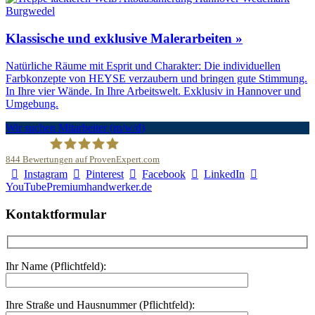
Klassische und exklusive Malerarbeiten »
Natürliche Räume mit Esprit und Charakter: Die individuellen
Farbkonzepte von HEYSE verzaubern und bringen gute Stimmung.
In Ihre vier Wände. In Ihre Arbeitswelt. Exklusiv in Hannover und
Umgebung.
Wir suchen Mitarbeiter (m/w/d)
844
Bewertungen auf ProvenExpert.com
Instagram
Pinterest
Facebook
LinkedIn
Malerfachbetrieb HEYSE GmbH & Co.KG
YouTube
Premiumhandwerker.de
Kontaktformular
Ihr Name (Pflichtfeld):
Ihre Straße und Hausnummer (Pflichtfeld):