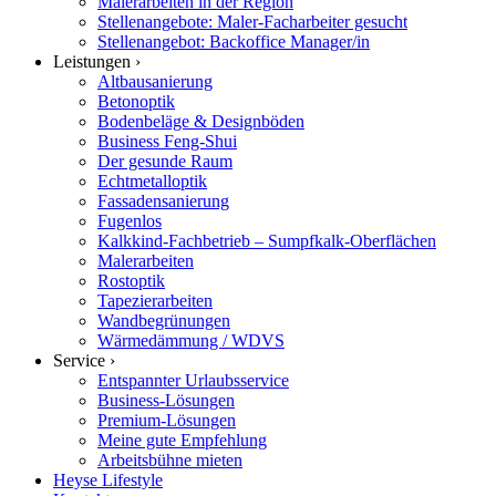
Malerarbeiten in der Region
Stellenangebote: Maler-Facharbeiter gesucht
Stellenangebot: Backoffice Manager/in
Leistungen ›
Altbausanierung
Betonoptik
Bodenbeläge & Designböden
Business Feng-Shui
Der gesunde Raum
Echtmetalloptik
Fassadensanierung
Fugenlos
Kalkkind-Fachbetrieb – Sumpfkalk-Oberflächen
Malerarbeiten
Rostoptik
Tapezierarbeiten
Wandbegrünungen
Wärmedämmung / WDVS
Service ›
Entspannter Urlaubsservice
Business-Lösungen
Premium-Lösungen
Meine gute Empfehlung
Arbeitsbühne mieten
Heyse Lifestyle