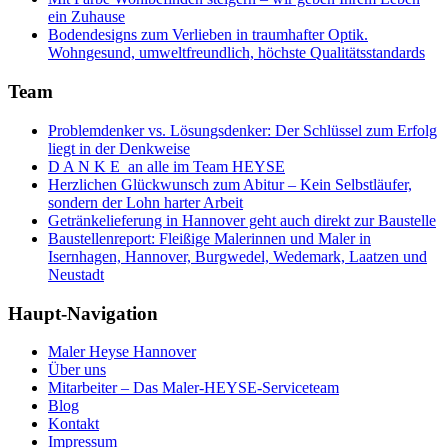
ein Zuhause
Bodendesigns zum Verlieben in traumhafter Optik.
Wohngesund, umweltfreundlich, höchste Qualitätsstandards
Team
Problemdenker vs. Lösungsdenker: Der Schlüssel zum Erfolg
liegt in der Denkweise
D A N K E an alle im Team HEYSE
Herzlichen Glückwunsch zum Abitur – Kein Selbstläufer,
sondern der Lohn harter Arbeit
Getränkelieferung in Hannover geht auch direkt zur Baustelle
Baustellenreport: Fleißige Malerinnen und Maler in
Isernhagen, Hannover, Burgwedel, Wedemark, Laatzen und
Neustadt
Haupt-Navigation
Maler Heyse Hannover
Über uns
Mitarbeiter – Das Maler-HEYSE-Serviceteam
Blog
Kontakt
Impressum