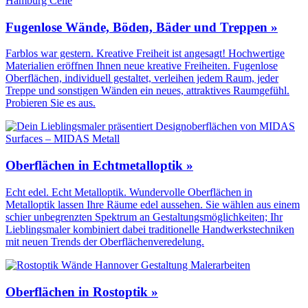
Fugenlose Wände, Böden, Bäder und Treppen »
Farblos war gestern. Kreative Freiheit ist angesagt! Hochwertige
Materialien eröffnen Ihnen neue kreative Freiheiten. Fugenlose
Oberflächen, individuell gestaltet, verleihen jedem Raum, jeder
Treppe und sonstigen Wänden ein neues, attraktives Raumgefühl.
Probieren Sie es aus.
Oberflächen in Echtmetalloptik »
Echt edel. Echt Metalloptik. Wundervolle Oberflächen in
Metalloptik lassen Ihre Räume edel aussehen. Sie wählen aus einem
schier unbegrenzten Spektrum an Gestaltungs­möglichkeiten; Ihr
Lieblingsmaler kombiniert dabei traditionelle Handwerks­techniken
mit neuen Trends der Oberflächen­veredelung.
Oberflächen in Rostoptik »