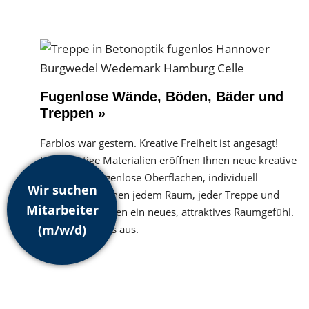
Fugenlose Wände, Böden, Bäder und
Treppen »
Farblos war gestern. Kreative Freiheit ist angesagt!
Hochwertige Materialien eröffnen Ihnen neue kreative
Freiheiten. Fugenlose Oberflächen, individuell
Wir suchen
gestaltet, verleihen jedem Raum, jeder Treppe und
Mitarbeiter
sonstigen Wänden ein neues, attraktives Raumgefühl.
(m/w/d)
Probieren Sie es aus.