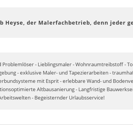
b Heyse, der Malerfachbetrieb, denn jeder g
 Problemlöser - Lieblingsmaler - Wohnraumtreibstoff - T
ebung - exklusive Maler- und Tapezierarbeiten - traumhaf
undsysteme mit Esprit - erlebbare Wand- und Bodenvere
itionsoptimierte Altbausanierung - Langfristige Bauwerks
rbeitswelten - Begeisternder Urlaubsservice!