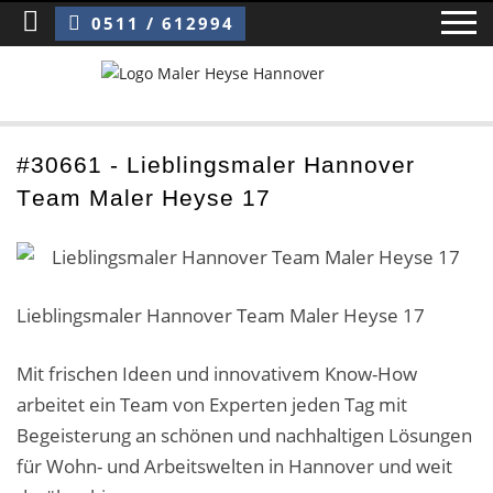
Sie sind hier:
Lieblingsmaler Hannover Team Maler Heyse 17
0511 / 612994
Home
#30661 - Lieblingsmaler Hannover
Team Maler Heyse 17
Blog
Über uns ›
Über uns
Lieblingsmaler Hannover Team Maler Heyse 17
Mitarbeiter / Das Team
Mit frischen Ideen und innovativem Know-How
arbeitet ein Team von Experten jeden Tag mit
Referenzen und Kundenbewertungen
Begeisterung an schönen und nachhaltigen Lösungen
Storytelling
für Wohn- und Arbeitswelten in Hannover und weit