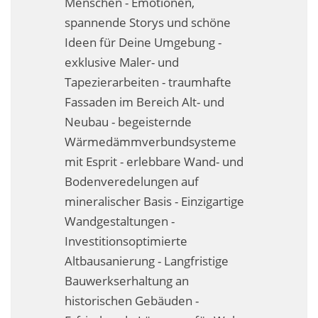
Menschen - Emotionen,
Fassadensanierung
spannende Storys und schöne
Ideen für Deine Umgebung -
Fugenlos
exklusive Maler- und
Kalkkind-Fachbetrieb – Sumpfkalk-Oberflächen
Tapezierarbeiten - traumhafte
Fassaden im Bereich Alt- und
Malerarbeiten
Neubau - begeisternde
Rostoptik
Wärmedämmverbundsysteme
mit Esprit - erlebbare Wand- und
Tapezierarbeiten
Bodenveredelungen auf
mineralischer Basis - Einzigartige
Wandbegrünungen
Wandgestaltungen -
Wärmedämmung / WDVS
Investitionsoptimierte
Altbausanierung - Langfristige
Service ›
Bauwerkserhaltung an
Entspannter Urlaubsservice
historischen Gebäuden -