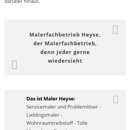
darüber hinaus.
Malerarbeiten in der Region
Stellenangebote: Maler-Facharbeiter gesucht
Stellenangebot: Backoffice Manager/in
Malerfachbetrieb Heyse,
der Malerfachbetrieb,
Leistungen ›
denn jeder gerne
Altbausanierung
wiedersieht
Betonoptik
Bodenbeläge & Designböden
Business Feng-Shui
Das ist Maler Heyse:
Servicemaler und Problemlöser -
Der gesunde Raum
Lieblingsmaler -
Echtmetalloptik
Wohnraumtreibstoff - Tolle