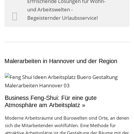
Erfrischende Lösungen für Wohn-
Business-Lösungen
und Arbeitswelten -
Begeisternder Urlaubsservice!
Premium-Lösungen
Meine gute Empfehlung
Arbeitsbühne mieten
Heyse Lifestyle
Malerarbeiten in Hannover und der Region
Kontakt
Navigation schließen
Business Feng-Shui: Für eine gute
Atmosphäre am Arbeitsplatz »
Moderne Arbeitsräume und Bürowelten sind Orte, an denen
sich die Mitarbeitenden wohlfühlen. Eine Methode für
attraktive Arbeitsplätze ist die Gestaltung der Räume mit der