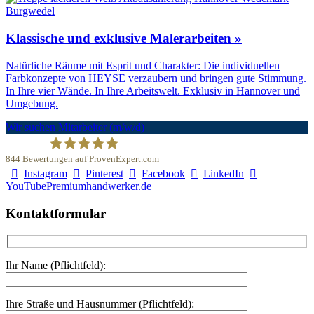
Klassische und exklusive Malerarbeiten »
Natürliche Räume mit Esprit und Charakter: Die individuellen
Farbkonzepte von HEYSE verzaubern und bringen gute Stimmung.
In Ihre vier Wände. In Ihre Arbeitswelt. Exklusiv in Hannover und
Umgebung.
Wir suchen Mitarbeiter (m/w/d)
844
Bewertungen auf ProvenExpert.com
Instagram
Pinterest
Facebook
LinkedIn
Malerfachbetrieb HEYSE GmbH & Co.KG
YouTube
Premiumhandwerker.de
Kontaktformular
Ihr Name (Pflichtfeld):
Ihre Straße und Hausnummer (Pflichtfeld):