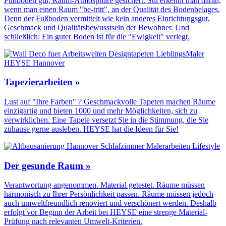
Fußboden gut; Raum-Atmosphäre gesichert. Stil erkennt man daran,
wenn man einen Raum "be-tritt", an der Qualität des Boden­belages.
Denn der Fuß­boden vermittelt wie kein anderes Einrichtungs­gut,
Geschmack und Qualitäts­bewusstsein der Bewohner. Und
schließlich: Ein guter Boden ist für die "Ewigkeit" verlegt.
Tapezierarbeiten »
Lust auf "Ihre Farben" ? Geschmackvolle Tapeten machen Räume
einzigartig und bieten 1000 und mehr Möglichkeiten, sich zu
verwirklichen. Eine Tapete versetzt Sie in die Stimmung, die Sie
zuhause gerne ausleben. HEYSE hat die Ideen für Sie!
Der gesunde Raum »
Verantwortung angenommen. Material getestet. Räume müssen
harmonisch zu Ihrer Persönlichkeit passen. Räume müssen jedoch
auch umweltfreundlich renoviert und verschönert werden. Deshalb
erfolgt vor Beginn der Arbeit bei HEYSE eine strenge Material-
Prüfung nach relevanten Umwelt-Kriterien.