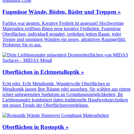
Fugenlose Wände, Böden, Bäder und Treppen »
Farblos war gestern. Kreative Freiheit ist angesagt! Hochwertige
Materialien eröffnen Ihnen neue kreative Freiheiten. Fugenlose
Oberflächen, individuell gestaltet, verleihen jedem Raum, jeder
Treppe und sonstigen Wänden ein neues, attraktives Raumgefühl.
Probieren Sie es aus.
Oberflächen in Echtmetalloptik »
Echt edel. Echt Metalloptik. Wundervolle Oberflächen in
Metalloptik lassen Ihre Räume edel aussehen. Sie wählen aus einem
schier unbegrenzten Spektrum an Gestaltungs­möglichkeiten; Ihr
Lieblingsmaler kombiniert dabei traditionelle Handwerks­techniken
mit neuen Trends der Oberflächen­veredelung.
Oberflächen in Rostoptik »