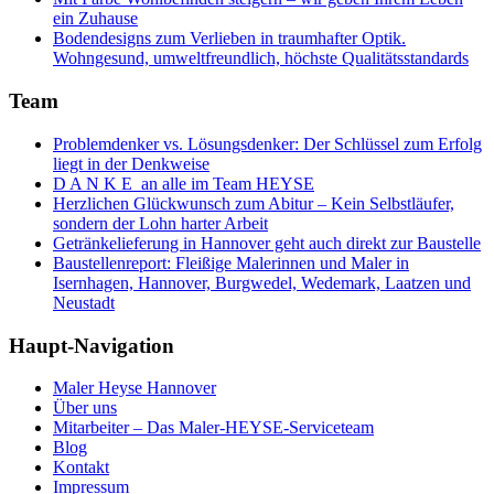
ein Zuhause
Bodendesigns zum Verlieben in traumhafter Optik.
Wohngesund, umweltfreundlich, höchste Qualitätsstandards
Team
Problemdenker vs. Lösungsdenker: Der Schlüssel zum Erfolg
liegt in der Denkweise
D A N K E an alle im Team HEYSE
Herzlichen Glückwunsch zum Abitur – Kein Selbstläufer,
sondern der Lohn harter Arbeit
Getränkelieferung in Hannover geht auch direkt zur Baustelle
Baustellenreport: Fleißige Malerinnen und Maler in
Isernhagen, Hannover, Burgwedel, Wedemark, Laatzen und
Neustadt
Haupt-Navigation
Maler Heyse Hannover
Über uns
Mitarbeiter – Das Maler-HEYSE-Serviceteam
Blog
Kontakt
Impressum