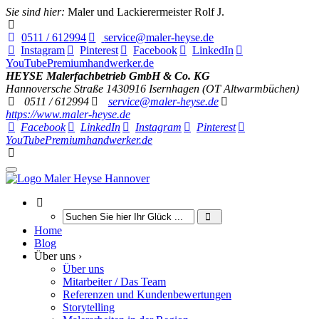
Sie sind hier:
Maler und Lackierermeister Rolf J.
0511 / 612994
service@maler-heyse.de
Instagram
Pinterest
Facebook
LinkedIn
YouTube
Premiumhandwerker.de
HEYSE Malerfachbetrieb GmbH & Co. KG
Hannoversche Straße 14
30916
Isernhagen (OT Altwarmbüchen)
0511 / 612994
service@maler-heyse.de
https://www.maler-heyse.de
Facebook
LinkedIn
Instagram
Pinterest
YouTube
Premiumhandwerker.de
Home
Blog
Über uns ›
Über uns
Mitarbeiter / Das Team
Referenzen und Kundenbewertungen
Storytelling