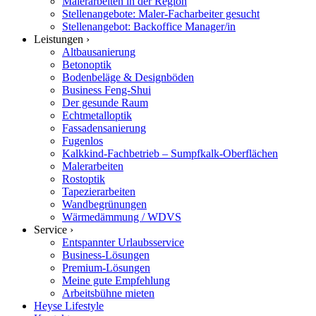
Malerarbeiten in der Region
Stellenangebote: Maler-Facharbeiter gesucht
Stellenangebot: Backoffice Manager/in
Leistungen ›
Altbausanierung
Betonoptik
Bodenbeläge & Designböden
Business Feng-Shui
Der gesunde Raum
Echtmetalloptik
Fassadensanierung
Fugenlos
Kalkkind-Fachbetrieb – Sumpfkalk-Oberflächen
Malerarbeiten
Rostoptik
Tapezierarbeiten
Wandbegrünungen
Wärmedämmung / WDVS
Service ›
Entspannter Urlaubsservice
Business-Lösungen
Premium-Lösungen
Meine gute Empfehlung
Arbeitsbühne mieten
Heyse Lifestyle