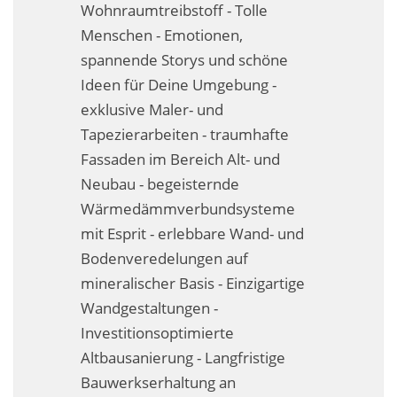
Wohnraumtreibstoff - Tolle
Business-Lösungen
Menschen - Emotionen,
Premium-Lösungen
spannende Storys und schöne
Ideen für Deine Umgebung -
Meine gute Empfehlung
exklusive Maler- und
Tapezierarbeiten - traumhafte
Arbeitsbühne mieten
Fassaden im Bereich Alt- und
Heyse Lifestyle
Neubau - begeisternde
Wärmedämmverbundsysteme
Kontakt
mit Esprit - erlebbare Wand- und
Navigation schließen
Bodenveredelungen auf
mineralischer Basis - Einzigartige
Wandgestaltungen -
Investitionsoptimierte
Altbausanierung - Langfristige
Bauwerkserhaltung an