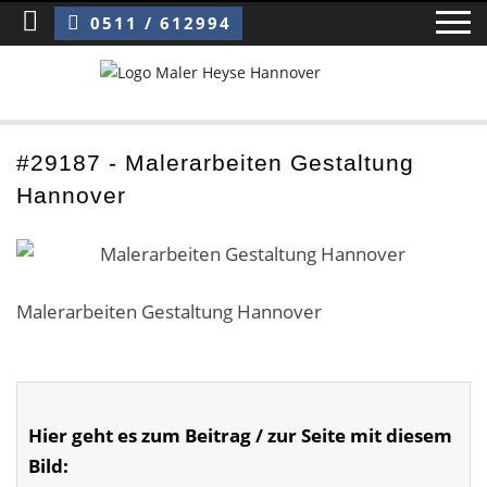
Sie sind hier:
Malerarbeiten Gestaltung Hannover
0511 / 612994
Home
#29187 - Malerarbeiten Gestaltung
Hannover
Blog
Über uns ›
Über uns
Malerarbeiten Gestaltung Hannover
Mitarbeiter / Das Team
Referenzen und Kundenbewertungen
Hier geht es zum Beitrag / zur Seite mit diesem
Storytelling
Bild: