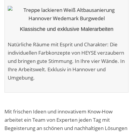
Malerarbeiten in der Region
Stellenangebote: Maler-Facharbeiter gesucht
Klassische und exklusive Malerarbeiten
Stellenangebot: Backoffice Manager/in
Natürliche Räume mit Esprit und Charakter: Die
Leistungen ›
individuellen Farbkonzepte von HEYSE verzaubern
Altbausanierung
und bringen gute Stimmung. In Ihre vier Wände. In
Ihre Arbeitswelt. Exklusiv in Hannover und
Betonoptik
Umgebung.
Bodenbeläge & Designböden
Business Feng-Shui
Der gesunde Raum
Mit frischen Ideen und innovativem Know-How
arbeitet ein Team von Experten jeden Tag mit
Echtmetalloptik
Begeisterung an schönen und nachhaltigen Lösungen