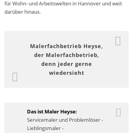
für Wohn- und Arbeitswelten in Hannover und weit
Fassadensanierung
darüber hinaus.
Fugenlos
Kalkkind-Fachbetrieb – Sumpfkalk-Oberflächen
Malerarbeiten
Malerfachbetrieb Heyse,
der Malerfachbetrieb,
Rostoptik
denn jeder gerne
Tapezierarbeiten
wiedersieht
Wandbegrünungen
Wärmedämmung / WDVS
Das ist Maler Heyse:
Service ›
Servicemaler und Problemlöser -
Entspannter Urlaubsservice
Lieblingsmaler -