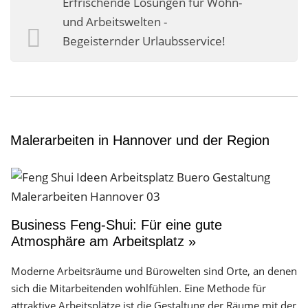
Erfrischende Lösungen für Wohn-
Business-Lösungen
und Arbeitswelten -
Begeisternder Urlaubsservice!
Premium-Lösungen
Meine gute Empfehlung
Arbeitsbühne mieten
Heyse Lifestyle
Malerarbeiten in Hannover und der Region
Kontakt
Navigation schließen
Business Feng-Shui: Für eine gute
Atmosphäre am Arbeitsplatz »
Moderne Arbeitsräume und Bürowelten sind Orte, an denen
sich die Mitarbeitenden wohlfühlen. Eine Methode für
attraktive Arbeitsplätze ist die Gestaltung der Räume mit der