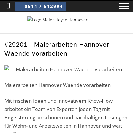
Sie sind hier:
Malerarbeiten Hannover Waende vorarbeiten
0511 / 612994
Home
#29201 - Malerarbeiten Hannover
Waende vorarbeiten
Blog
Über uns ›
Über uns
Malerarbeiten Hannover Waende vorarbeiten
Mitarbeiter / Das Team
Mit frischen Ideen und innovativem Know-How
arbeitet ein Team von Experten jeden Tag mit
Referenzen und Kundenbewertungen
Begeisterung an schönen und nachhaltigen Lösungen
Storytelling
für Wohn- und Arbeitswelten in Hannover und weit