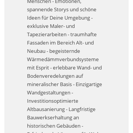
Menschen - Emotionen,
Fassadensanierung
spannende Storys und schöne
Ideen für Deine Umgebung -
Fugenlos
exklusive Maler- und
Kalkkind-Fachbetrieb – Sumpfkalk-Oberflächen
Tapezierarbeiten - traumhafte
Fassaden im Bereich Alt- und
Malerarbeiten
Neubau - begeisternde
Rostoptik
Wärmedämmverbundsysteme
mit Esprit - erlebbare Wand- und
Tapezierarbeiten
Bodenveredelungen auf
mineralischer Basis - Einzigartige
Wandbegrünungen
Wandgestaltungen -
Wärmedämmung / WDVS
Investitionsoptimierte
Altbausanierung - Langfristige
Service ›
Bauwerkserhaltung an
Entspannter Urlaubsservice
historischen Gebäuden -