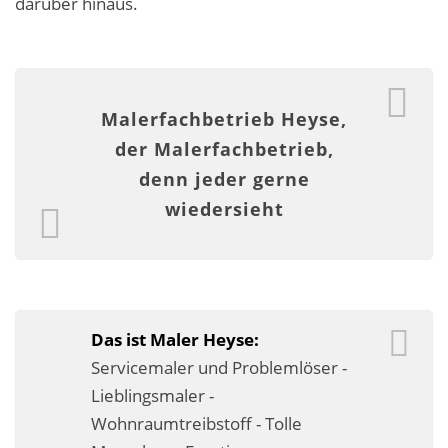
darüber hinaus.
Malerarbeiten in der Region
Stellenangebote: Maler-Facharbeiter gesucht
Stellenangebot: Backoffice Manager/in
Malerfachbetrieb Heyse,
der Malerfachbetrieb,
Leistungen ›
denn jeder gerne
Altbausanierung
wiedersieht
Betonoptik
Bodenbeläge & Designböden
Business Feng-Shui
Das ist Maler Heyse:
Servicemaler und Problemlöser -
Der gesunde Raum
Lieblingsmaler -
Echtmetalloptik
Wohnraumtreibstoff - Tolle