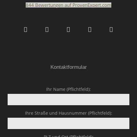
844
Bewertungen auf ProvenExpert.com
Malerfachbetrieb HEYSE
GmbH & Co.KG
Kontaktformular
Ihr Name (Pflichtfeld):
Ihre Straße und Hausnummer (Pflichtfeld):
PLZ und Ort (Pflichtfeld):