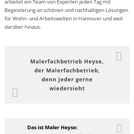
arbeitet ein Team von Experten jeden Tag mit
Malerarbeiten in der Region
Begeisterung an schönen und nachhaltigen Lösungen
Stellenangebote: Maler-Facharbeiter gesucht
für Wohn- und Arbeitswelten in Hannover und weit
darüber hinaus.
Stellenangebot: Backoffice Manager/in
Leistungen ›
Altbausanierung
Malerfachbetrieb Heyse,
der Malerfachbetrieb,
Betonoptik
denn jeder gerne
Bodenbeläge & Designböden
wiedersieht
Business Feng-Shui
Der gesunde Raum
Echtmetalloptik
Das ist Maler Heyse: