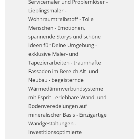
Servicemaler und Problemlöser -
Fassadensanierung
Lieblingsmaler -
Wohnraumtreibstoff - Tolle
Fugenlos
Menschen - Emotionen,
Kalkkind-Fachbetrieb – Sumpfkalk-Oberflächen
spannende Storys und schöne
Ideen für Deine Umgebung -
Malerarbeiten
exklusive Maler- und
Rostoptik
Tapezierarbeiten - traumhafte
Fassaden im Bereich Alt- und
Tapezierarbeiten
Neubau - begeisternde
Wärmedämmverbundsysteme
Wandbegrünungen
mit Esprit - erlebbare Wand- und
Wärmedämmung / WDVS
Bodenveredelungen auf
mineralischer Basis - Einzigartige
Service ›
Wandgestaltungen -
Entspannter Urlaubsservice
Investitionsoptimierte