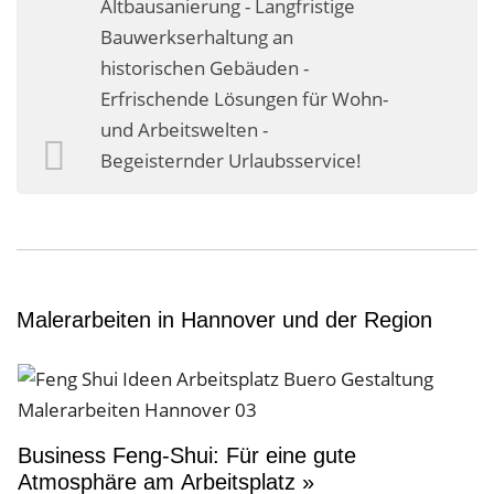
Altbausanierung - Langfristige
Business-Lösungen
Bauwerkserhaltung an
historischen Gebäuden -
Premium-Lösungen
Erfrischende Lösungen für Wohn-
Meine gute Empfehlung
und Arbeitswelten -
Begeisternder Urlaubsservice!
Arbeitsbühne mieten
Heyse Lifestyle
Kontakt
Navigation schließen
Malerarbeiten in Hannover und der Region
Business Feng-Shui: Für eine gute
Atmosphäre am Arbeitsplatz »