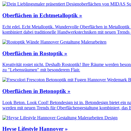
Oberflächen in Echtmetalloptik »
Echt edel. Echt Metalloptik. Wundervolle Oberflächen in Metalloptik
kombiniert dabei traditionelle Handwerks­techniken mit neuen Trends
Oberflächen in Rostoptik »
Kreativität rostet nicht. Deshalb Rostoptik! Ihre Räume werden beso
zu "Lebensräumen" mit besonderem Flair.
Oberflächen in Betonoptik »
Look Beton. Look Cool! Betondesign ist in. Betondesign bietet ein 
werden mit neuen Trends für Oberflächen­gestaltung kombiniert, das 
Heyse Lifestyle Hannover »