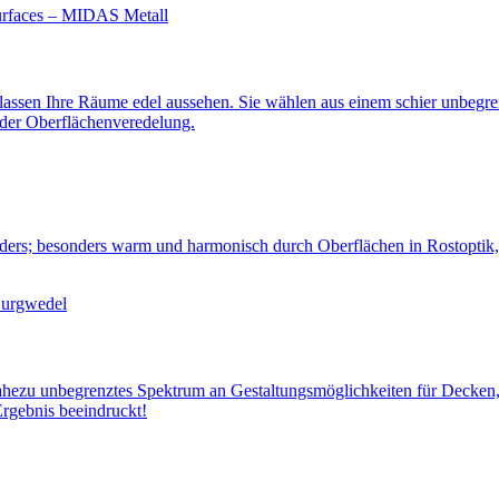
 lassen Ihre Räume edel aussehen. Sie wählen aus einem schier unbegre
 der Oberflächen­veredelung.
nders; besonders warm und harmonisch durch Oberflächen in Rostoptik,
nahezu unbegrenztes Spektrum an Gestaltungs­möglichkeiten für Decken
Ergebnis beeindruckt!