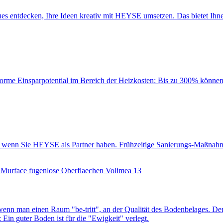
es entdecken, Ihre Ideen kreativ mit HEYSE umsetzen. Das bietet Ihn
orme Einsparpotential im Bereich der Heizkosten: Bis zu 300% können i
lt“, wenn Sie HEYSE als Partner haben. Frühzeitige Sanierungs-Maßnah
nn man einen Raum "be-tritt", an der Qualität des Boden­belages. Denn
Ein guter Boden ist für die "Ewigkeit" verlegt.