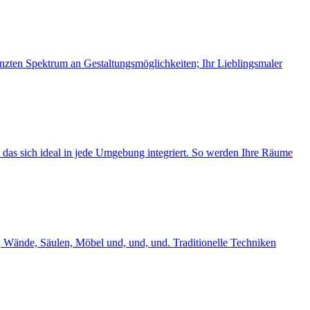
nzten Spektrum an Gestaltungs­möglichkeiten; Ihr Lieblingsmaler
 das sich ideal in jede Umgebung integriert. So werden Ihre Räume
, Wände, Säulen, Möbel und, und, und. Traditionelle Techniken