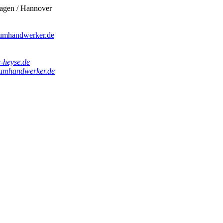
agen / Hannover
umhandwerker.de
-heyse.de
umhandwerker.de