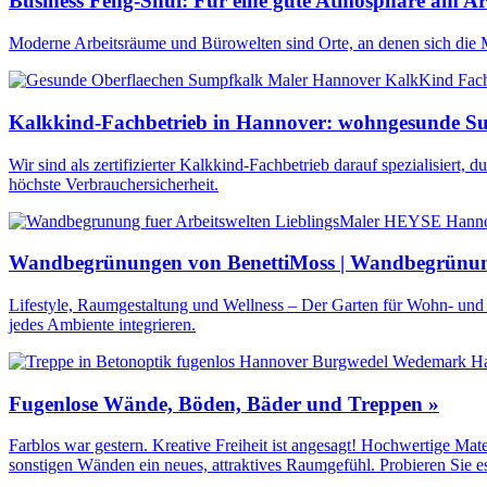
Business Feng-Shui: Für eine gute Atmosphäre am Arb
Moderne Arbeitsräume und Bürowelten sind Orte, an denen sich die Mi
Kalkkind-Fachbetrieb in Hannover: wohngesunde Su
Wir sind als zertifizierter Kalkkind-Fachbetrieb darauf spezialisiert
höchste Verbrauchersicherheit.
Wandbegrünungen von BenettiMoss | Wandbegrünu
Lifestyle, Raumgestaltung und Wellness – Der Garten für Wohn- und 
jedes Ambiente integrieren.
Fugenlose Wände, Böden, Bäder und Treppen »
Farblos war gestern. Kreative Freiheit ist angesagt! Hochwertige Mate
sonstigen Wänden ein neues, attraktives Raumgefühl. Probieren Sie es