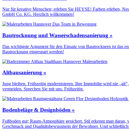
Nur für kreative Menschen; erleben Sie HEYSE! Farben erleben, Neu
GmbH Co. KG. Herzlich willkommen!
Bautrocknung und Wasserschadensanierung »
Das wichtigste Argument für den Einsatz von Bautrocknern ist das en
Bautrocknung eingespart werden!
Altbausanierung »
Jung bleiben. Frühzeitig modernisieren. Ihre Immobilie wird nie „a
vermeiden. Sprechen Sie mit uns. Frühzeitig.
Bodenbeläge & Designböden »
Fußboden gut; Raum-Atmosphäre gesichert. Stil erkennt man daran, we
Geschmack und Qualitäts­bewusstsein der Bewohner. Und schließlich: 