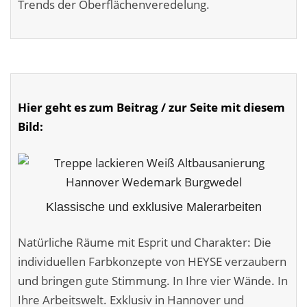
Trends der Oberflächen­veredelung.
Fassadensanierung
Fugenlos
Kalkkind-Fachbetrieb – Sumpfkalk-Oberflächen
Malerarbeiten
Hier geht es zum Beitrag / zur Seite mit diesem
Bild:
Rostoptik
Tapezierarbeiten
Wandbegrünungen
Klassische und exklusive Malerarbeiten
Wärmedämmung / WDVS
Natürliche Räume mit Esprit und Charakter: Die
Service ›
individuellen Farbkonzepte von HEYSE verzaubern
und bringen gute Stimmung. In Ihre vier Wände. In
Entspannter Urlaubsservice
Ihre Arbeitswelt. Exklusiv in Hannover und