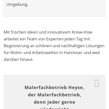
Umgebung.
Business-Lösungen
Premium-Lösungen
Meine gute Empfehlung
Mit frischen Ideen und innovativem Know-How
Arbeitsbühne mieten
arbeitet ein Team von Experten jeden Tag mit
Begeisterung an schönen und nachhaltigen Lösungen
Heyse Lifestyle
für Wohn- und Arbeitswelten in Hannover und weit
darüber hinaus.
Kontakt
Navigation schließen
Malerfachbetrieb Heyse,
der Malerfachbetrieb,
denn jeder gerne