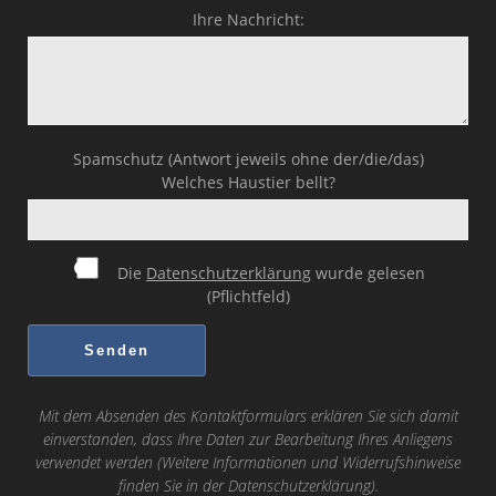
Ihre Nachricht:
Spamschutz (Antwort jeweils ohne der/die/das)
Welches Haustier bellt?
Die
Datenschutzerklärung
wurde gelesen
(Pflichtfeld)
Mit dem Absenden des Kontaktformulars erklären Sie sich damit
einverstanden, dass Ihre Daten zur Bearbeitung Ihres Anliegens
verwendet werden (Weitere Informationen und Widerrufshinweise
finden Sie in der
Datenschutzerklärung
).