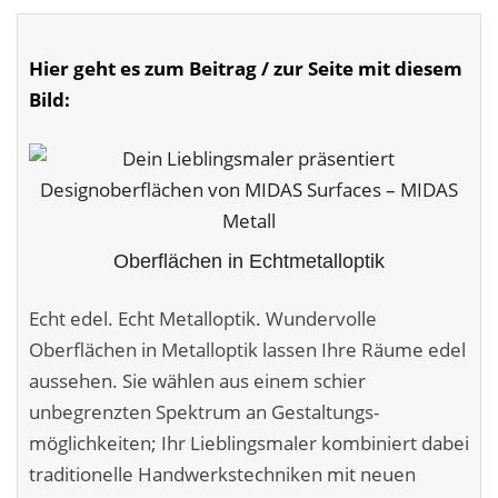
Malerarbeiten in der Region
Stellenangebote: Maler-Facharbeiter gesucht
Hier geht es zum Beitrag / zur Seite mit diesem
Bild:
Stellenangebot: Backoffice Manager/in
Leistungen ›
Altbausanierung
Oberflächen in Echtmetalloptik
Betonoptik
Bodenbeläge & Designböden
Echt edel. Echt Metalloptik. Wundervolle
Oberflächen in Metalloptik lassen Ihre Räume edel
Business Feng-Shui
aussehen. Sie wählen aus einem schier
unbegrenzten Spektrum an Gestaltungs­
Der gesunde Raum
möglichkeiten; Ihr Lieblingsmaler kombiniert dabei
Echtmetalloptik
traditionelle Handwerks­techniken mit neuen