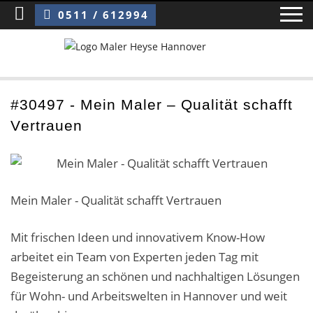
Sie sind hier:
Mein Maler – Qualität schafft Vertrauen
0511 / 612994
Home
#30497 - Mein Maler – Qualität schafft
Vertrauen
Blog
Über uns ›
Über uns
Mein Maler - Qualität schafft Vertrauen
Mitarbeiter / Das Team
Mit frischen Ideen und innovativem Know-How
arbeitet ein Team von Experten jeden Tag mit
Referenzen und Kundenbewertungen
Begeisterung an schönen und nachhaltigen Lösungen
Storytelling
für Wohn- und Arbeitswelten in Hannover und weit