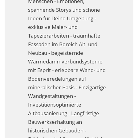
Menschen - Emotionen,
Fassadensanierung
spannende Storys und schöne
Ideen für Deine Umgebung -
Fugenlos
exklusive Maler- und
Kalkkind-Fachbetrieb – Sumpfkalk-Oberflächen
Tapezierarbeiten - traumhafte
Fassaden im Bereich Alt- und
Malerarbeiten
Neubau - begeisternde
Rostoptik
Wärmedämmverbundsysteme
mit Esprit - erlebbare Wand- und
Tapezierarbeiten
Bodenveredelungen auf
mineralischer Basis - Einzigartige
Wandbegrünungen
Wandgestaltungen -
Wärmedämmung / WDVS
Investitionsoptimierte
Altbausanierung - Langfristige
Service ›
Bauwerkserhaltung an
Entspannter Urlaubsservice
historischen Gebäuden -