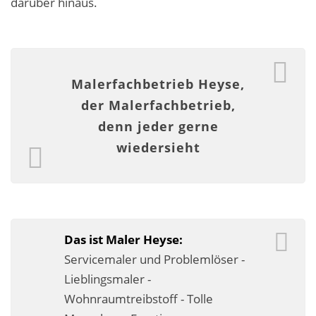
darüber hinaus.
Malerarbeiten in der Region
Stellenangebote: Maler-Facharbeiter gesucht
Stellenangebot: Backoffice Manager/in
Malerfachbetrieb Heyse,
der Malerfachbetrieb,
Leistungen ›
denn jeder gerne
Altbausanierung
wiedersieht
Betonoptik
Bodenbeläge & Designböden
Business Feng-Shui
Das ist Maler Heyse:
Servicemaler und Problemlöser -
Der gesunde Raum
Lieblingsmaler -
Echtmetalloptik
Wohnraumtreibstoff - Tolle