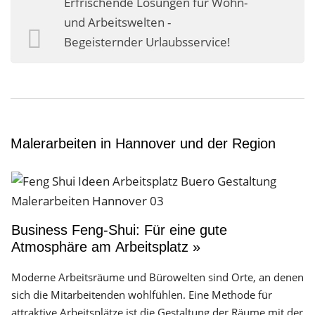
Erfrischende Lösungen für Wohn-
Business-Lösungen
und Arbeitswelten -
Begeisternder Urlaubsservice!
Premium-Lösungen
Meine gute Empfehlung
Arbeitsbühne mieten
Heyse Lifestyle
Malerarbeiten in Hannover und der Region
Kontakt
Navigation schließen
Business Feng-Shui: Für eine gute
Atmosphäre am Arbeitsplatz »
Moderne Arbeitsräume und Bürowelten sind Orte, an denen
sich die Mitarbeitenden wohlfühlen. Eine Methode für
attraktive Arbeitsplätze ist die Gestaltung der Räume mit der