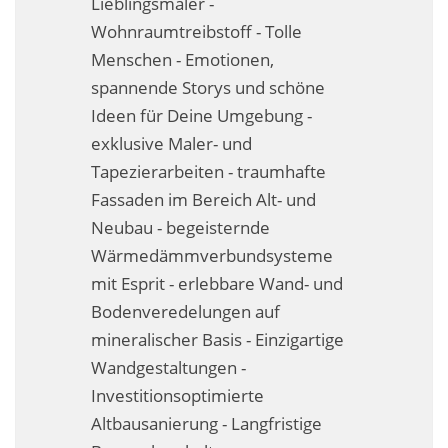
Lieblingsmaler -
Fassadensanierung
Wohnraumtreibstoff - Tolle
Menschen - Emotionen,
Fugenlos
spannende Storys und schöne
Kalkkind-Fachbetrieb – Sumpfkalk-Oberflächen
Ideen für Deine Umgebung -
exklusive Maler- und
Malerarbeiten
Tapezierarbeiten - traumhafte
Rostoptik
Fassaden im Bereich Alt- und
Neubau - begeisternde
Tapezierarbeiten
Wärmedämmverbundsysteme
mit Esprit - erlebbare Wand- und
Wandbegrünungen
Bodenveredelungen auf
Wärmedämmung / WDVS
mineralischer Basis - Einzigartige
Wandgestaltungen -
Service ›
Investitionsoptimierte
Entspannter Urlaubsservice
Altbausanierung - Langfristige