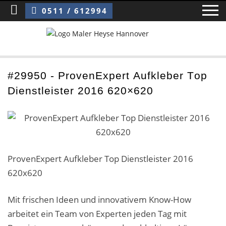
Sie sind hier:
ProvenExpert Aufkleber Top Dienstleister 2016 620×620
0511 / 612994
Home
#29950 - ProvenExpert Aufkleber Top
Dienstleister 2016 620×620
Blog
Über uns ›
Über uns
ProvenExpert Aufkleber Top Dienstleister 2016
Mitarbeiter / Das Team
620x620
Referenzen und Kundenbewertungen
Mit frischen Ideen und innovativem Know-How
Storytelling
arbeitet ein Team von Experten jeden Tag mit