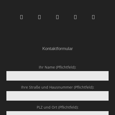
Malerfachbetrieb HEYSE
GmbH & Co.KG
Kontaktformular
Ihr Name (Pflichtfeld):
Ihre Straße und Hausnummer (Pflichtfeld):
PLZ und Ort (Pflichtfeld):