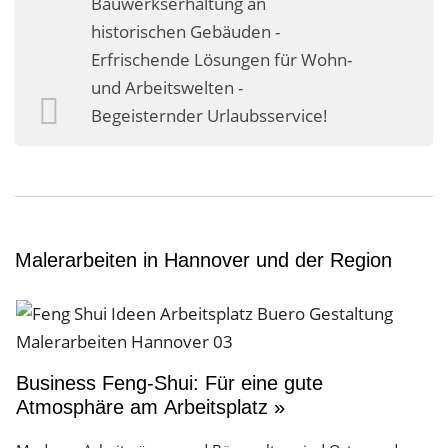
Bauwerkserhaltung an
Business-Lösungen
historischen Gebäuden -
Erfrischende Lösungen für Wohn-
Premium-Lösungen
und Arbeitswelten -
Meine gute Empfehlung
Begeisternder Urlaubsservice!
Arbeitsbühne mieten
Heyse Lifestyle
Kontakt
Malerarbeiten in Hannover und der Region
Navigation schließen
Business Feng-Shui: Für eine gute
Atmosphäre am Arbeitsplatz »