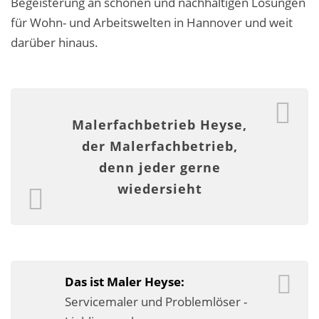
Begeisterung an schönen und nachhaltigen Lösungen
Malerarbeiten in der Region
für Wohn- und Arbeitswelten in Hannover und weit
darüber hinaus.
Stellenangebote: Maler-Facharbeiter gesucht
Stellenangebot: Backoffice Manager/in
Leistungen ›
Malerfachbetrieb Heyse,
Altbausanierung
der Malerfachbetrieb,
denn jeder gerne
Betonoptik
wiedersieht
Bodenbeläge & Designböden
Business Feng-Shui
Der gesunde Raum
Das ist Maler Heyse:
Echtmetalloptik
Servicemaler und Problemlöser -