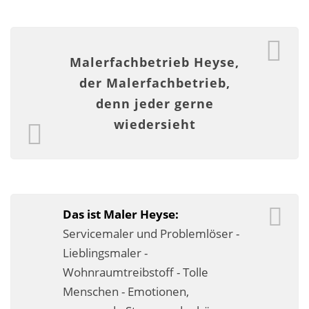
Fassadensanierung
Fugenlos
Malerfachbetrieb Heyse,
Kalkkind-Fachbetrieb – Sumpfkalk-Oberflächen
der Malerfachbetrieb,
denn jeder gerne
Malerarbeiten
wiedersieht
Rostoptik
Tapezierarbeiten
Wandbegrünungen
Das ist Maler Heyse:
Wärmedämmung / WDVS
Servicemaler und Problemlöser -
Lieblingsmaler -
Service ›
Wohnraumtreibstoff - Tolle
Entspannter Urlaubsservice
Menschen - Emotionen,