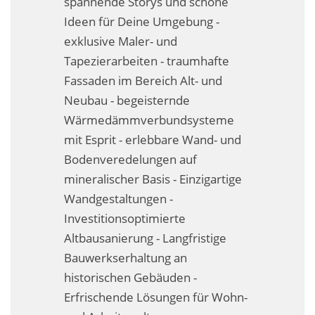
spannende Storys und schöne
Business-Lösungen
Ideen für Deine Umgebung -
exklusive Maler- und
Premium-Lösungen
Tapezierarbeiten - traumhafte
Meine gute Empfehlung
Fassaden im Bereich Alt- und
Neubau - begeisternde
Arbeitsbühne mieten
Wärmedämmverbundsysteme
mit Esprit - erlebbare Wand- und
Heyse Lifestyle
Bodenveredelungen auf
Kontakt
mineralischer Basis - Einzigartige
Wandgestaltungen -
Navigation schließen
Investitionsoptimierte
Altbausanierung - Langfristige
Bauwerkserhaltung an
historischen Gebäuden -
Erfrischende Lösungen für Wohn-