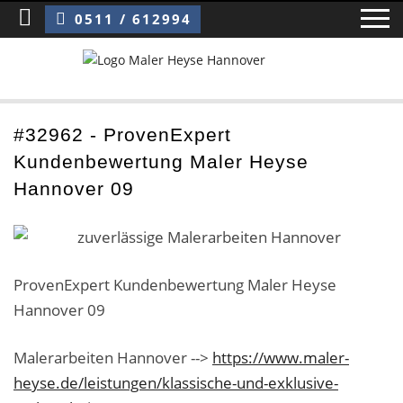
Sie sind hier:
ProvenExpert Kundenbewertung Maler Heyse Hannover 09
0511 / 612994
Home
#32962 - ProvenExpert
Kundenbewertung Maler Heyse
Blog
Hannover 09
Über uns ›
Über uns
ProvenExpert Kundenbewertung Maler Heyse
Mitarbeiter / Das Team
Hannover 09
Referenzen und Kundenbewertungen
Malerarbeiten Hannover -->
https://www.maler-
Storytelling
heyse.de/leistungen/klassische-und-exklusive-