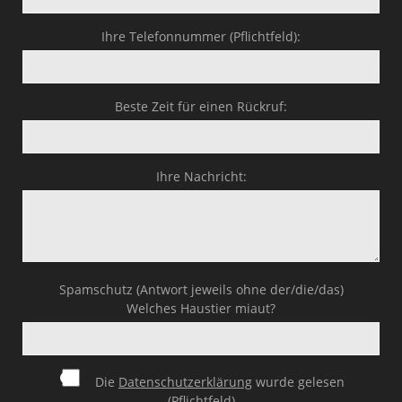
Ihre Telefonnummer (Pflichtfeld):
Beste Zeit für einen Rückruf:
Ihre Nachricht:
Spamschutz (Antwort jeweils ohne der/die/das)
Welches Haustier miaut?
Die
Datenschutzerklärung
wurde gelesen
(Pflichtfeld)