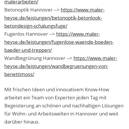
malerarbeiten/
Malerarbeiten in der Region
Betonoptik Hannover -->
https://www.maler-
Stellenangebote: Maler-Facharbeiter gesucht
heyse.de/leistungen/betonoptik-betonlook-
betondesign-schalungsfuge/
Stellenangebot: Backoffice Manager/in
Fugenlos Hannover -->
https://www.maler-
heyse.de/leistungen/fugenlose-waende-boeden-
Leistungen ›
baeder-und-treppen/
Altbausanierung
Wandbegrünung Hannover -->
https://www.maler-
heyse.de/leistungen/wandbegruenungen-von-
Betonoptik
benettimoss/
Bodenbeläge & Designböden
Mit frischen Ideen und innovativem Know-How
Business Feng-Shui
arbeitet ein Team von Experten jeden Tag mit
Begeisterung an schönen und nachhaltigen Lösungen
Der gesunde Raum
für Wohn- und Arbeitswelten in Hannover und weit
Echtmetalloptik
darüber hinaus.