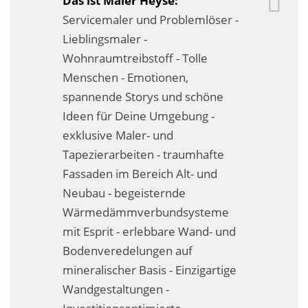
Das ist Maler Heyse:
Fassadensanierung
Servicemaler und Problemlöser -
Lieblingsmaler -
Fugenlos
Wohnraumtreibstoff - Tolle
Kalkkind-Fachbetrieb – Sumpfkalk-Oberflächen
Menschen - Emotionen,
spannende Storys und schöne
Malerarbeiten
Ideen für Deine Umgebung -
exklusive Maler- und
Rostoptik
Tapezierarbeiten - traumhafte
Tapezierarbeiten
Fassaden im Bereich Alt- und
Neubau - begeisternde
Wandbegrünungen
Wärmedämmverbundsysteme
Wärmedämmung / WDVS
mit Esprit - erlebbare Wand- und
Bodenveredelungen auf
Service ›
mineralischer Basis - Einzigartige
Wandgestaltungen -
Entspannter Urlaubsservice