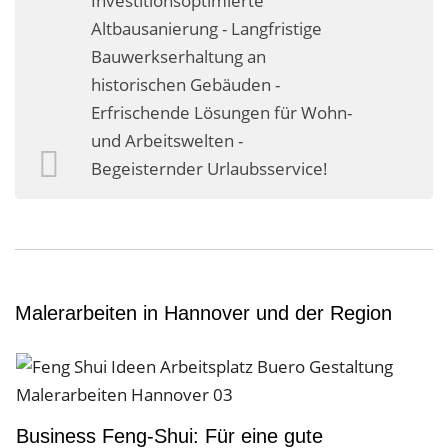
Investitionsoptimierte
Business-Lösungen
Altbausanierung - Langfristige
Bauwerkserhaltung an
Premium-Lösungen
historischen Gebäuden -
Meine gute Empfehlung
Erfrischende Lösungen für Wohn-
und Arbeitswelten -
Arbeitsbühne mieten
Begeisternder Urlaubsservice!
Heyse Lifestyle
Kontakt
Navigation schließen
Malerarbeiten in Hannover und der Region
Business Feng-Shui: Für eine gute