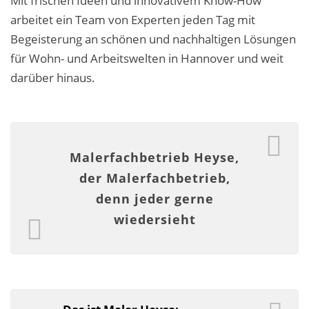
Mit frischen Ideen und innovativem Know-How
Malerarbeiten in der Region
arbeitet ein Team von Experten jeden Tag mit
Begeisterung an schönen und nachhaltigen Lösungen
Stellenangebote: Maler-Facharbeiter gesucht
für Wohn- und Arbeitswelten in Hannover und weit
Stellenangebot: Backoffice Manager/in
darüber hinaus.
Leistungen ›
Altbausanierung
Malerfachbetrieb Heyse,
Betonoptik
der Malerfachbetrieb,
Bodenbeläge & Designböden
denn jeder gerne
wiedersieht
Business Feng-Shui
Der gesunde Raum
Echtmetalloptik