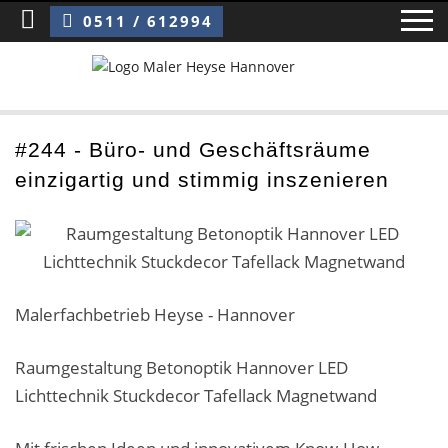
Sie sind hier:
Büro- und Geschäftsräume einzigartig und stimmig inszenieren
0511 / 612994
Home
#244 - Büro- und Geschäftsräume
einzigartig und stimmig inszenieren
Blog
Über uns ›
Über uns
Malerfachbetrieb Heyse - Hannover
Mitarbeiter / Das Team
Raumgestaltung Betonoptik Hannover LED
Referenzen und Kundenbewertungen
Lichttechnik Stuckdecor Tafellack Magnetwand
Storytelling