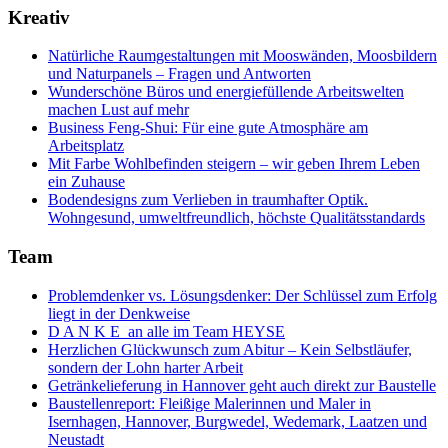
Kreativ
Natürliche Raumgestaltungen mit Mooswänden, Moosbildern
und Naturpanels – Fragen und Antworten
Wunderschöne Büros und energiefüllende Arbeitswelten
machen Lust auf mehr
Business Feng-Shui: Für eine gute Atmosphäre am
Arbeitsplatz
Mit Farbe Wohlbefinden steigern – wir geben Ihrem Leben
ein Zuhause
Bodendesigns zum Verlieben in traumhafter Optik.
Wohngesund, umweltfreundlich, höchste Qualitätsstandards
Team
Problemdenker vs. Lösungsdenker: Der Schlüssel zum Erfolg
liegt in der Denkweise
D A N K E an alle im Team HEYSE
Herzlichen Glückwunsch zum Abitur – Kein Selbstläufer,
sondern der Lohn harter Arbeit
Getränkelieferung in Hannover geht auch direkt zur Baustelle
Baustellenreport: Fleißige Malerinnen und Maler in
Isernhagen, Hannover, Burgwedel, Wedemark, Laatzen und
Neustadt