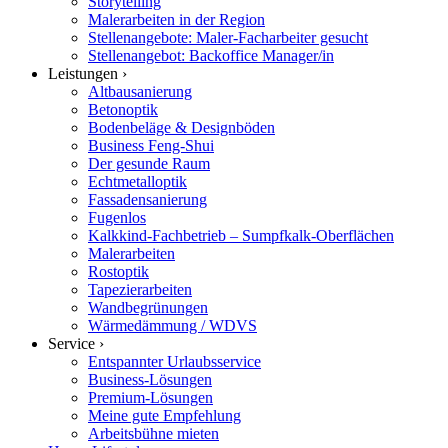
Storytelling
Malerarbeiten in der Region
Stellenangebote: Maler-Facharbeiter gesucht
Stellenangebot: Backoffice Manager/in
Leistungen ›
Altbausanierung
Betonoptik
Bodenbeläge & Designböden
Business Feng-Shui
Der gesunde Raum
Echtmetalloptik
Fassadensanierung
Fugenlos
Kalkkind-Fachbetrieb – Sumpfkalk-Oberflächen
Malerarbeiten
Rostoptik
Tapezierarbeiten
Wandbegrünungen
Wärmedämmung / WDVS
Service ›
Entspannter Urlaubsservice
Business-Lösungen
Premium-Lösungen
Meine gute Empfehlung
Arbeitsbühne mieten