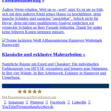
Fassadensanierung »
Äußere Werte erhalten. Weil sie es „wert“ sind. Es ist nie zu früh,
sich mit dem äußeren Kleid seines Hause zu beschäftigen, denn
manche Schäden sind zunächst "unsichtbar". Jedoch nicht für
Heyse, denn mit einer qualifizierten Analyse entdecken wir
versteckte Schäden an Ihrer Fassade frühzeitig. Damit Sie später
keine höheren Kosten stemmen müssen.
Klassische und exklusive Malerarbeiten »
Natürliche Räume mit Esprit und Charakter: Die individuellen
Farbkonzepte von HEYSE verzaubern und bringen gute Stimmung.
In Ihre vier Wände. In Ihre Arbeitswelt. Exklusiv in Hannover und
Umgebung.
Wir suchen Mitarbeiter (m/w/d)
844
Bewertungen auf ProvenExpert.com
Instagram
Pinterest
Facebook
LinkedIn
Malerfachbetrieb HEYSE GmbH & Co.KG
YouTube
Premiumhandwerker.de