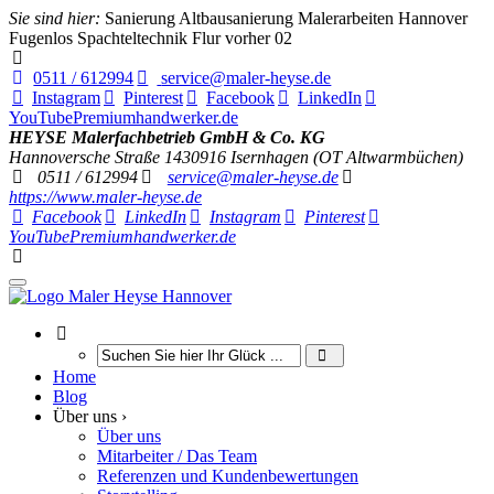
Sie sind hier:
Sanierung Altbausanierung Malerarbeiten Hannover
Fugenlos Spachteltechnik Flur vorher 02
0511 / 612994
service@maler-heyse.de
Instagram
Pinterest
Facebook
LinkedIn
YouTube
Premiumhandwerker.de
HEYSE Malerfachbetrieb GmbH & Co. KG
Hannoversche Straße 14
30916
Isernhagen (OT Altwarmbüchen)
0511 / 612994
service@maler-heyse.de
https://www.maler-heyse.de
Facebook
LinkedIn
Instagram
Pinterest
YouTube
Premiumhandwerker.de
Home
Blog
Über uns ›
Über uns
Mitarbeiter / Das Team
Referenzen und Kundenbewertungen