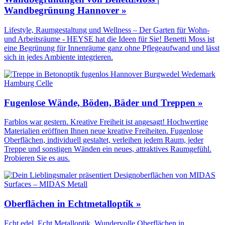
Wandbegrünung Hannover »
Lifestyle, Raumgestaltung und Wellness – Der Garten für Wohn-
und Arbeitsräume - HEYSE hat die Ideen für Sie! Benetti Moss ist
eine Begrünung für Innenräume ganz ohne Pflegeaufwand und lässt
sich in jedes Ambiente integrieren.
Fugenlose Wände, Böden, Bäder und Treppen »
Farblos war gestern. Kreative Freiheit ist angesagt! Hochwertige
Materialien eröffnen Ihnen neue kreative Freiheiten. Fugenlose
Oberflächen, individuell gestaltet, verleihen jedem Raum, jeder
Treppe und sonstigen Wänden ein neues, attraktives Raumgefühl.
Probieren Sie es aus.
Oberflächen in Echtmetalloptik »
Echt edel. Echt Metalloptik. Wundervolle Oberflächen in