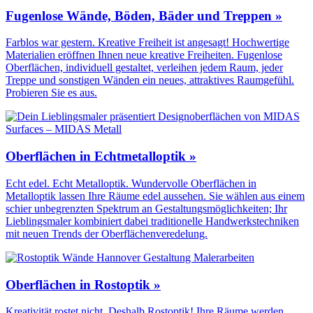
Fugenlose Wände, Böden, Bäder und Treppen »
Farblos war gestern. Kreative Freiheit ist angesagt! Hochwertige
Materialien eröffnen Ihnen neue kreative Freiheiten. Fugenlose
Oberflächen, individuell gestaltet, verleihen jedem Raum, jeder
Treppe und sonstigen Wänden ein neues, attraktives Raumgefühl.
Probieren Sie es aus.
Oberflächen in Echtmetalloptik »
Echt edel. Echt Metalloptik. Wundervolle Oberflächen in
Metalloptik lassen Ihre Räume edel aussehen. Sie wählen aus einem
schier unbegrenzten Spektrum an Gestaltungs­möglichkeiten; Ihr
Lieblingsmaler kombiniert dabei traditionelle Handwerks­techniken
mit neuen Trends der Oberflächen­veredelung.
Oberflächen in Rostoptik »
Kreativität rostet nicht. Deshalb Rostoptik! Ihre Räume werden