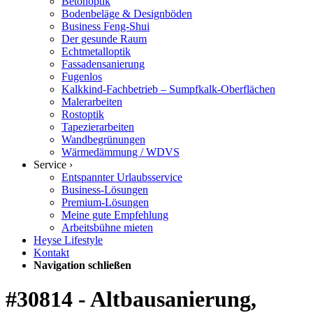
Betonoptik
Bodenbeläge & Designböden
Business Feng-Shui
Der gesunde Raum
Echtmetalloptik
Fassadensanierung
Fugenlos
Kalkkind-Fachbetrieb – Sumpfkalk-Oberflächen
Malerarbeiten
Rostoptik
Tapezierarbeiten
Wandbegrünungen
Wärmedämmung / WDVS
Service ›
Entspannter Urlaubsservice
Business-Lösungen
Premium-Lösungen
Meine gute Empfehlung
Arbeitsbühne mieten
Heyse Lifestyle
Kontakt
Navigation schließen
#30814 - Altbausanierung,