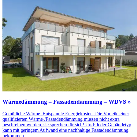
Wärmedämmung – Fassadendämmung – WDVS »
Gemütliche Wärme. Entspannte Energiekosten. Die Vorteile einer
qualifizierten Wärme-/Fassadendämmung müssen nicht extra
beschreiben werden, sie sprechen für sich! Und: Jeder Gebäudetyp
kann mit geringem Aufwand eine nachhaltige Fassadendämmung
bekommen.