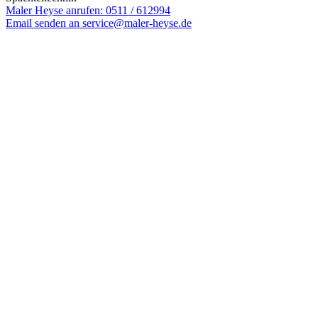
Maler Heyse anrufen: 0511 / 612994
Email senden an service@maler-heyse.de