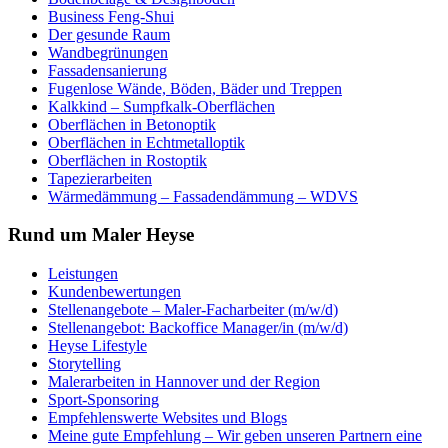
Business Feng-Shui
Der gesunde Raum
Wandbegrünungen
Fassadensanierung
Fugenlose Wände, Böden, Bäder und Treppen
Kalkkind – Sumpfkalk-Oberflächen
Oberflächen in Betonoptik
Oberflächen in Echtmetalloptik
Oberflächen in Rostoptik
Tapezierarbeiten
Wärmedämmung – Fassadendämmung – WDVS
Rund um Maler Heyse
Leistungen
Kundenbewertungen
Stellenangebote – Maler-Facharbeiter (m/w/d)
Stellenangebot: Backoffice Manager/in (m/w/d)
Heyse Lifestyle
Storytelling
Malerarbeiten in Hannover und der Region
Sport-Sponsoring
Empfehlenswerte Websites und Blogs
Meine gute Empfehlung – Wir geben unseren Partnern eine