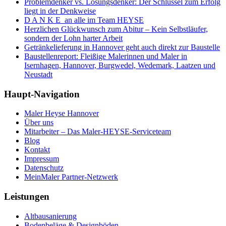
Problemdenker vs. Lösungsdenker: Der Schlüssel zum Erfolg
liegt in der Denkweise
D A N K E an alle im Team HEYSE
Herzlichen Glückwunsch zum Abitur – Kein Selbstläufer,
sondern der Lohn harter Arbeit
Getränkelieferung in Hannover geht auch direkt zur Baustelle
Baustellenreport: Fleißige Malerinnen und Maler in
Isernhagen, Hannover, Burgwedel, Wedemark, Laatzen und
Neustadt
Haupt-Navigation
Maler Heyse Hannover
Über uns
Mitarbeiter – Das Maler-HEYSE-Serviceteam
Blog
Kontakt
Impressum
Datenschutz
MeinMaler Partner-Netzwerk
Leistungen
Altbausanierung
Bodenbeläge & Designböden