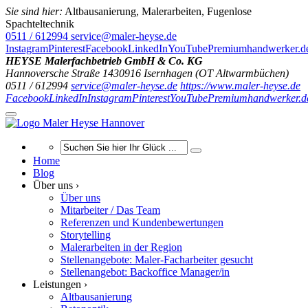
Sie sind hier:
Altbausanierung, Malerarbeiten, Fugenlose
Spachteltechnik
0511 / 612994
service@maler-heyse.de
Instagram
Pinterest
Facebook
LinkedIn
YouTube
Premiumhandwerker.d
HEYSE Malerfachbetrieb GmbH & Co. KG
Hannoversche Straße 14
30916
Isernhagen (OT Altwarmbüchen)
0511 / 612994
service@maler-heyse.de
https://www.maler-heyse.de
Facebook
LinkedIn
Instagram
Pinterest
YouTube
Premiumhandwerker.d
Home
Blog
Über uns ›
Über uns
Mitarbeiter / Das Team
Referenzen und Kundenbewertungen
Storytelling
Malerarbeiten in der Region
Stellenangebote: Maler-Facharbeiter gesucht
Stellenangebot: Backoffice Manager/in
Leistungen ›
Altbausanierung