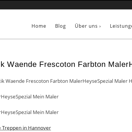
r:
Sichtbeton Optik Waende Frescoton Farbton MalerHeyseSpezial 
Home
Blog
Über uns ›
Leistung
tik Waende Frescoton Farbton Maler
rHeyseSpezial Mein Maler
rHeyseSpezial Mein Maler
e Treppen in Hannover