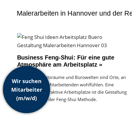
Malerarbeiten in Hannover und der R
Business Feng-Shui: Für eine gute
Atmosphäre am Arbeitsplatz »
Moderne Arbeitsräume und Bürowelten sind Orte, an
Wir suchen
denen sich die Mitarbeitenden wohlfühlen. Eine
Mitarbeiter
Methode für attraktive Arbeitsplätze ist die Gestaltung
(m/w/d)
der Räume mit der Feng-Shui Methode.