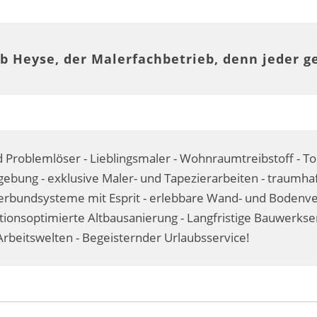
b Heyse, der Malerfachbetrieb, denn jeder g
 Problemlöser - Lieblingsmaler - Wohnraumtreibstoff - T
ebung - exklusive Maler- und Tapezierarbeiten - traumhaf
undsysteme mit Esprit - erlebbare Wand- und Bodenvere
itionsoptimierte Altbausanierung - Langfristige Bauwerks
rbeitswelten - Begeisternder Urlaubsservice!