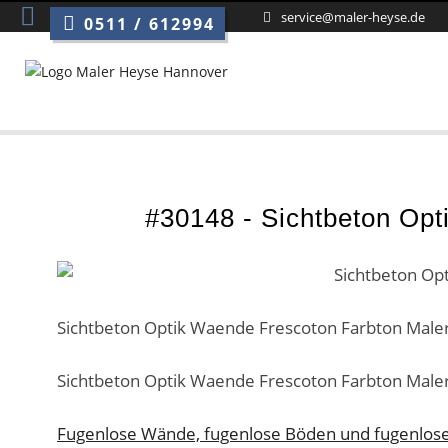
Sie sind hie
service@maler-heyse.de
0511 / 612994
#30148 - Sichtbeton Op
Sichtbeton Optik Waende Frescoton Farbton Male
Sichtbeton Optik Waende Frescoton Farbton Male
Fugenlose Wände, fugenlose Böden und fugenlos