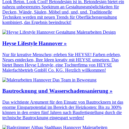
Look Beton. Look Cool! Betondesign ist in. Betondesign bietet ein
nahezu unbegrenztes Spektrum an Gestaltungs­möglichkeiten für
Decken, Wände, Säulen, Möbel und, und, und. Traditionelle
Techniken werden mit neuen Trends für Oberflächen­gestaltung
kombiniert, das Ergebnis beeindruckt!
Heyse Lifestyle Hannover »
Nur für kreative Menschen; erleben Sie HEYSE! Farben erleben,
Neues entdecken, Ihre Ideen kreativ mit HEYSE umsetzen. Das
bietet Ihnen Heyse Lifestyle, eine Tochterfirma von HEYSE
Malerfachbetrieb GmbH Co. KG. Herzlich willkommen!
Bautrocknung und Wasserschadensanierung »
Das wichtigste Argument für den Einsatz von Bautrocknern ist das
enorme Einsparpotential im Bereich der Heizkosten: Bis zu 300%
können in den ersten fünf Jahren nach Baufertigstellung durch die
technische Bautrocknung eingespart werden!