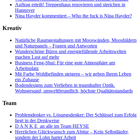
Auftrag erteilt! Treppenhaus renovieren und streichen in
Hannover
Nina Hayder kommentiert – Who the fuck is Nina Hayder?
Kreativ
Natürliche Raumgestaltungen mit Mooswänden, Moosbildern
und Naturpanels – Fragen und Antworten
Wunderschöne Büros und energiefüllende Arbeitswelten
machen Lust auf mehr
Business Feng-Shui: Für eine gute Atmosphäre am
Arbeitsplatz
Mit Farbe Wohlbefinden steigern – wir geben Ihrem Leben
ein Zuhause
Bodendesigns zum Verlieben in traumhafter Optik.
Wohngesund, umweltfreundlich, höchste Qualitätsstandards
Team
Problemdenker vs. Lösungsdenker: Der Schlüssel zum Erfolg
liegt in der Denkweise
D A N K E an alle im Team HEYSE
Herzlichen Glückwunsch zum Abitur – Kein Selbstläufer,
sondern der Lohn harter Arbeit