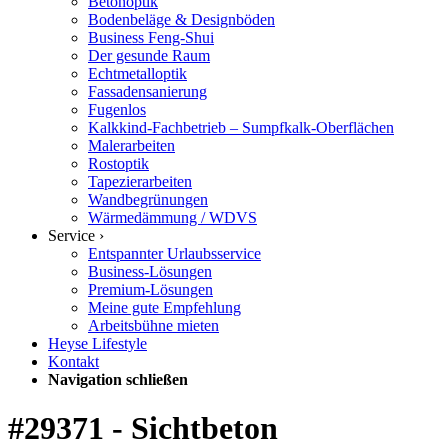
Betonoptik
Bodenbeläge & Designböden
Business Feng-Shui
Der gesunde Raum
Echtmetalloptik
Fassadensanierung
Fugenlos
Kalkkind-Fachbetrieb – Sumpfkalk-Oberflächen
Malerarbeiten
Rostoptik
Tapezierarbeiten
Wandbegrünungen
Wärmedämmung / WDVS
Service ›
Entspannter Urlaubsservice
Business-Lösungen
Premium-Lösungen
Meine gute Empfehlung
Arbeitsbühne mieten
Heyse Lifestyle
Kontakt
Navigation schließen
#29371 - Sichtbeton