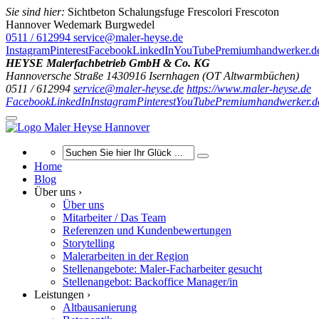
Sie sind hier:
Sichtbeton Schalungsfuge Frescolori Frescoton
Hannover Wedemark Burgwedel
0511 / 612994
service@maler-heyse.de
Instagram
Pinterest
Facebook
LinkedIn
YouTube
Premiumhandwerker.d
HEYSE Malerfachbetrieb GmbH & Co. KG
Hannoversche Straße 14
30916
Isernhagen (OT Altwarmbüchen)
0511 / 612994
service@maler-heyse.de
https://www.maler-heyse.de
Facebook
LinkedIn
Instagram
Pinterest
YouTube
Premiumhandwerker.d
Home
Blog
Über uns ›
Über uns
Mitarbeiter / Das Team
Referenzen und Kundenbewertungen
Storytelling
Malerarbeiten in der Region
Stellenangebote: Maler-Facharbeiter gesucht
Stellenangebot: Backoffice Manager/in
Leistungen ›
Altbausanierung