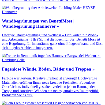
Wandbegrünungen von BenettiMoss |
Wandbegrünung Hannover »
Lifestyle, Raumgestaltung und Wellness – Der Garten für Wohn-
und Arbeitsräume - HEYSE hat die Ideen für Sie! Benetti Moss ist
eine Begrünung für Innenräume ganz ohne Pflegeaufwand und lässt
sich in jedes Ambiente integrieren.
Fugenlose Wände, Böden, Bäder und Treppen »
Farblos war gestern. Kreative Freiheit ist angesagt! Hochwertige
Materialien eröffnen Ihnen neue kreative Freiheiten. Fugenlose
Oberflächen, individuell gestaltet, verleihen jedem Raum, jeder
Treppe und sonstigen Wänden ein neues, attraktives Raumgefühl.
Probieren Sie es aus.