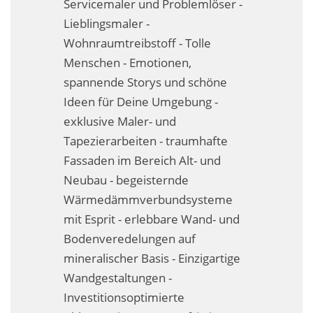
Servicemaler und Problemlöser -
Fassadensanierung
Lieblingsmaler -
Wohnraumtreibstoff - Tolle
Fugenlos
Menschen - Emotionen,
Kalkkind-Fachbetrieb – Sumpfkalk-Oberflächen
spannende Storys und schöne
Ideen für Deine Umgebung -
Malerarbeiten
exklusive Maler- und
Rostoptik
Tapezierarbeiten - traumhafte
Fassaden im Bereich Alt- und
Tapezierarbeiten
Neubau - begeisternde
Wärmedämmverbundsysteme
Wandbegrünungen
mit Esprit - erlebbare Wand- und
Wärmedämmung / WDVS
Bodenveredelungen auf
mineralischer Basis - Einzigartige
Service ›
Wandgestaltungen -
Entspannter Urlaubsservice
Investitionsoptimierte