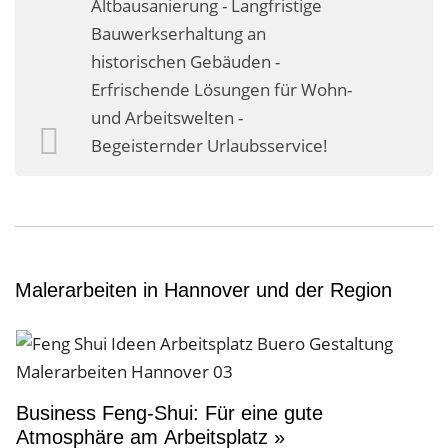
Altbausanierung - Langfristige
Business-Lösungen
Bauwerkserhaltung an
historischen Gebäuden -
Premium-Lösungen
Erfrischende Lösungen für Wohn-
Meine gute Empfehlung
und Arbeitswelten -
Begeisternder Urlaubsservice!
Arbeitsbühne mieten
Heyse Lifestyle
Kontakt
Navigation schließen
Malerarbeiten in Hannover und der Region
Business Feng-Shui: Für eine gute
Atmosphäre am Arbeitsplatz »