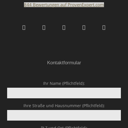
844
Bewertungen auf ProvenExpert.com
Malerfachbetrieb HEYSE
GmbH & Co.KG
Kontaktformular
Ihr Name (Pflichtfeld):
Ihre Straße und Hausnummer (Pflichtfeld):
PLZ und Ort (Pflichtfeld):