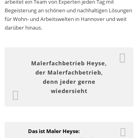
arbeitet ein Team von Experten jeden Tag mit
Malerarbeiten in der Region
Begeisterung an schönen und nachhaltigen Lösungen
Stellenangebote: Maler-Facharbeiter gesucht
für Wohn- und Arbeitswelten in Hannover und weit
darüber hinaus.
Stellenangebot: Backoffice Manager/in
Leistungen ›
Altbausanierung
Malerfachbetrieb Heyse,
der Malerfachbetrieb,
Betonoptik
denn jeder gerne
Bodenbeläge & Designböden
wiedersieht
Business Feng-Shui
Der gesunde Raum
Echtmetalloptik
Das ist Maler Heyse: