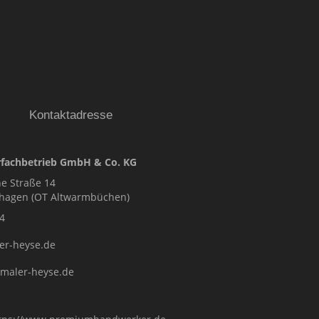
E GmbH & Co.KG
Kontaktadresse
fachbetrieb GmbH & Co. KG
e Straße 14
nhagen (OT Altwarmbüchen)
4
er-heyse.de
.maler-heyse.de