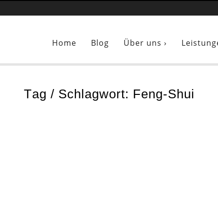
ind hier:
Business Feng-Shui: Für eine gute Atmosphäre am Arbeits
Home
Blog
Über uns ›
Leistung
Tag / Schlagwort: Feng-Shui