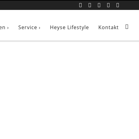
platz
en ›
Service ›
Heyse Lifestyle
Kontakt