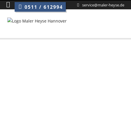
Sie s
service@maler-heyse.de
0511 / 612994