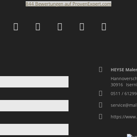
844
Bewertungen auf ProvenExpert.com
Malerfachbetrieb HEYS
HEYSE Maler
Hannoversch
30916
Iser
0511 / 61299
service@mal
https://www