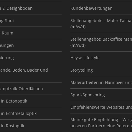
e & Designböden
Kundenbewertungen
ng-Shui
Stellenangebote – Maler-Facha
(m/w/d)
e Raum
Stellenangebot: Backoffice Ma
nungen
(m/w/d)
nierung
Heyse Lifestyle
ände, Böden, Bäder und
Storytelling
Malerarbeiten in Hannover un
Sumpfkalk-Oberflächen
Sport-Sponsoring
in Betonoptik
Empfehlenswerte Websites un
in Echtmetalloptik
Meine gute Empfehlung – Wir 
in Rostoptik
unseren Partnern eine Referen