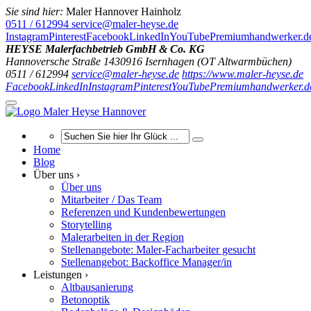
Sie sind hier:
Maler Hannover Hainholz
0511 / 612994
service@maler-heyse.de
Instagram
Pinterest
Facebook
LinkedIn
YouTube
Premiumhandwerker.d
HEYSE Malerfachbetrieb GmbH & Co. KG
Hannoversche Straße 14
30916
Isernhagen (OT Altwarmbüchen)
0511 / 612994
service@maler-heyse.de
https://www.maler-heyse.de
Facebook
LinkedIn
Instagram
Pinterest
YouTube
Premiumhandwerker.d
Home
Blog
Über uns ›
Über uns
Mitarbeiter / Das Team
Referenzen und Kundenbewertungen
Storytelling
Malerarbeiten in der Region
Stellenangebote: Maler-Facharbeiter gesucht
Stellenangebot: Backoffice Manager/in
Leistungen ›
Altbausanierung
Betonoptik