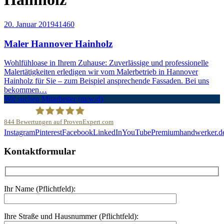
20. Januar 2019
4146
0
Maler Hannover Hainholz
Wohlfühloase in Ihrem Zuhause: Zuverlässige und professionelle
Malertätigkeiten erledigen wir vom Malerbetrieb in Hannover
Hainholz für Sie – zum Beispiel ansprechende Fassaden. Bei uns
bekommen…
Wir suchen Mitarbeiter (m/w/d)
844
Bewertungen auf ProvenExpert.com
Instagram
Pinterest
Facebook
LinkedIn
YouTube
Premiumhandwerker.d
Malerfachbetrieb HEYSE GmbH & Co.KG
Kontaktformular
Ihr Name (Pflichtfeld):
Ihre Straße und Hausnummer (Pflichtfeld):