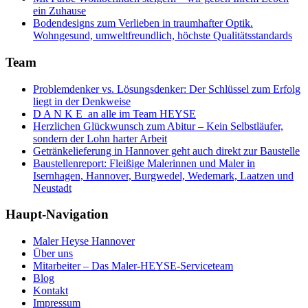
ein Zuhause
Bodendesigns zum Verlieben in traumhafter Optik.
Wohngesund, umweltfreundlich, höchste Qualitätsstandards
Team
Problemdenker vs. Lösungsdenker: Der Schlüssel zum Erfolg
liegt in der Denkweise
D A N K E an alle im Team HEYSE
Herzlichen Glückwunsch zum Abitur – Kein Selbstläufer,
sondern der Lohn harter Arbeit
Getränkelieferung in Hannover geht auch direkt zur Baustelle
Baustellenreport: Fleißige Malerinnen und Maler in
Isernhagen, Hannover, Burgwedel, Wedemark, Laatzen und
Neustadt
Haupt-Navigation
Maler Heyse Hannover
Über uns
Mitarbeiter – Das Maler-HEYSE-Serviceteam
Blog
Kontakt
Impressum