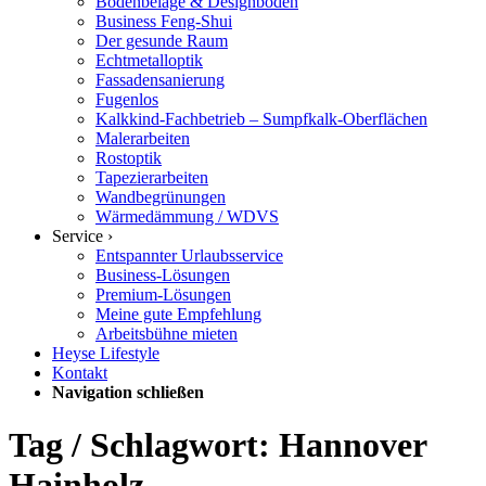
Bodenbeläge & Designböden
Business Feng-Shui
Der gesunde Raum
Echtmetalloptik
Fassadensanierung
Fugenlos
Kalkkind-Fachbetrieb – Sumpfkalk-Oberflächen
Malerarbeiten
Rostoptik
Tapezierarbeiten
Wandbegrünungen
Wärmedämmung / WDVS
Service ›
Entspannter Urlaubsservice
Business-Lösungen
Premium-Lösungen
Meine gute Empfehlung
Arbeitsbühne mieten
Heyse Lifestyle
Kontakt
Navigation schließen
Tag / Schlagwort: Hannover
Hainholz