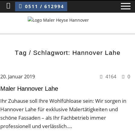
Sie sind hier:
Maler Hannover Lahe
0511 / 612994
Home
Tag / Schlagwort: Hannover Lahe
Blog
Über uns ›
20. Januar 2019
4164
0
Über uns
Maler Hannover Lahe
Mitarbeiter / Das Team
Ihr Zuhause soll Ihre Wohlfühloase sein: Wir sorgen in
Hannover Lahe für exklusive Malertätigkeiten und
Referenzen und Kundenbewertungen
schöne Fassaden – als Ihr Fachbetrieb immer
Storytelling
professionell und verlässlich.…