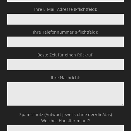
Business-Lösungen
Ihre E-Mail-Adresse (Pflichtfeld):
Premium-Lösungen
Meine gute Empfehlung
Ihre Telefonnummer (Pflichtfeld):
Arbeitsbühne mieten
Beste Zeit für einen Rückruf:
Heyse Lifestyle
Kontakt
Ihre Nachricht:
Navigation schließen
Spamschutz (Antwort jeweils ohne der/die/das)
Welches Haustier miaut?