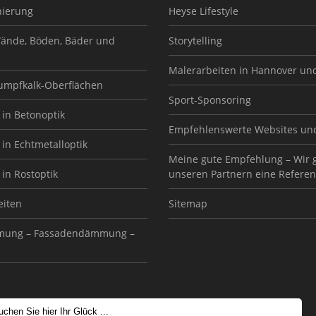
nierung
Heyse Lifestyle
ände, Böden, Bäder und
Storytelling
Malerarbeiten in Hannover un
Sumpfkalk-Oberflächen
Sport-Sponsoring
in Betonoptik
Empfehlenswerte Websites un
in Echtmetalloptik
Meine gute Empfehlung – Wir 
in Rostoptik
unseren Partnern eine Referen
eiten
Sitemap
ung – Fassadendämmung –