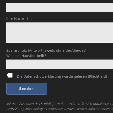
Ihre Nachricht:
Spamschutz (Antwort jeweils ohne der/die/das)
Welches Haustier bellt?
Die
Datenschutzerklärung
wurde gelesen (Pflichtfeld)
Mit dem Absenden des Kontaktformulars erklären Sie sich damit einvers
Bearbeitung Ihres Anliegens verwendet werden (Weitere Informationen u