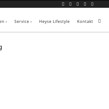
en ›
Service ›
Heyse Lifestyle
Kontakt
g