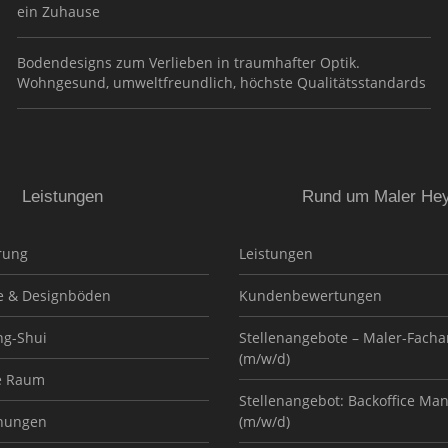
ein Zuhause
Bodendesigns zum Verlieben in traumhafter Optik.
Wohngesund, umweltfreundlich, höchste Qualitätsstandards
Leistungen
Rund um Maler He
rung
Leistungen
e & Designböden
Kundenbewertungen
ng-Shui
Stellenangebote – Maler-Facha
(m/w/d)
e Raum
Stellenangebot: Backoffice Ma
nungen
(m/w/d)