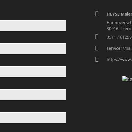
HEYSE Maler
Hannoversch
30916
Iser
0511 / 61299
service@mal
https://www