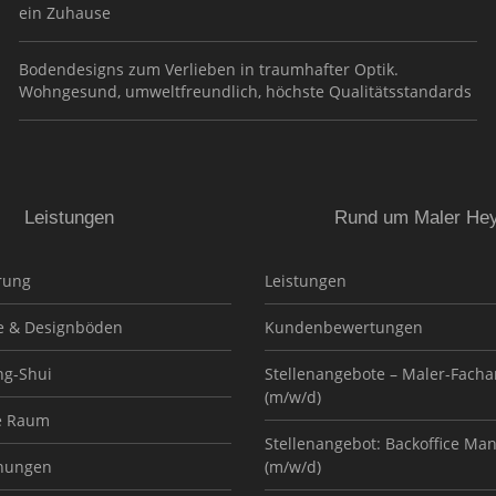
ein Zuhause
Bodendesigns zum Verlieben in traumhafter Optik.
Wohngesund, umweltfreundlich, höchste Qualitätsstandards
Leistungen
Rund um Maler He
rung
Leistungen
e & Designböden
Kundenbewertungen
ng-Shui
Stellenangebote – Maler-Facha
(m/w/d)
e Raum
Stellenangebot: Backoffice Ma
nungen
(m/w/d)