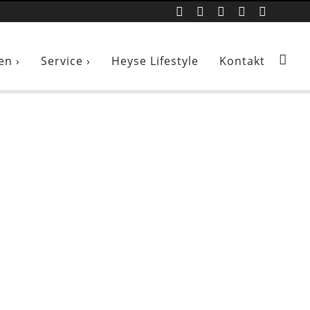
en ›
Service ›
Heyse Lifestyle
Kontakt
g