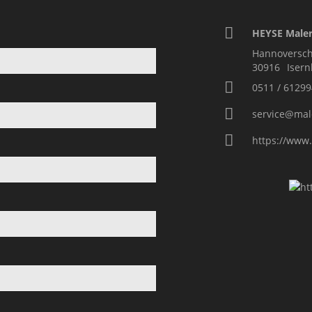
HEYSE Maler
Hannoversch
30916
Iser
0511 / 61299
service@mal
https://www