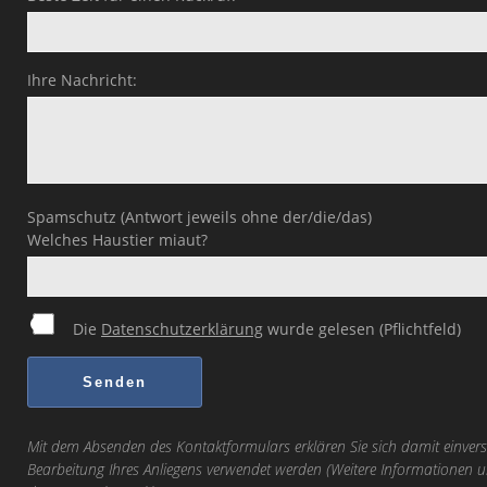
Ihre Nachricht:
Spamschutz (Antwort jeweils ohne der/die/das)
Welches Haustier miaut?
Die
Datenschutzerklärung
wurde gelesen (Pflichtfeld)
Mit dem Absenden des Kontaktformulars erklären Sie sich damit einvers
Bearbeitung Ihres Anliegens verwendet werden (Weitere Informationen u