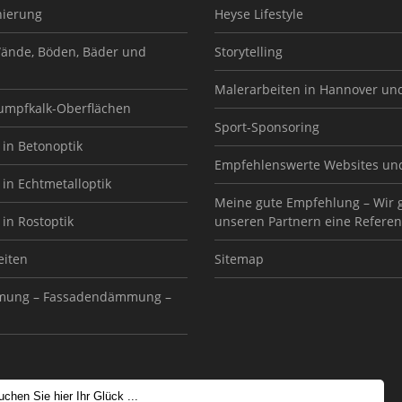
nierung
Heyse Lifestyle
ände, Böden, Bäder und
Storytelling
Malerarbeiten in Hannover un
Sumpfkalk-Oberflächen
Sport-Sponsoring
in Betonoptik
Empfehlenswerte Websites un
in Echtmetalloptik
Meine gute Empfehlung – Wir 
in Rostoptik
unseren Partnern eine Referen
eiten
Sitemap
ung – Fassadendämmung –