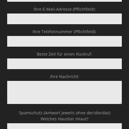
Business-Lösungen
Ihre E-Mail-Adresse (Pflichtfeld):
Premium-Lösungen
Meine gute Empfehlung
Ihre Telefonnummer (Pflichtfeld):
Arbeitsbühne mieten
Beste Zeit für einen Rückruf:
Heyse Lifestyle
Kontakt
Ihre Nachricht:
Navigation schließen
Spamschutz (Antwort jeweils ohne der/die/das)
Welches Haustier miaut?