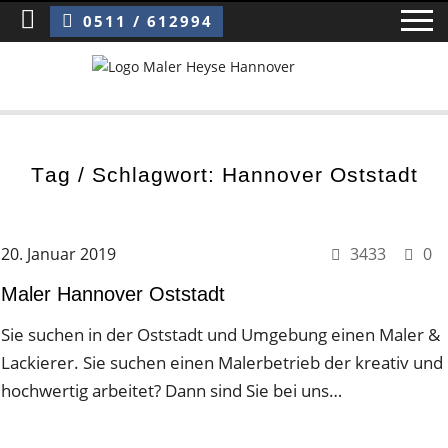
Sie sind hier:
Maler Hannover Oststadt
0511 / 612994
Home
Tag / Schlagwort: Hannover Oststadt
Blog
Über uns ›
20. Januar 2019
3433
0
Über uns
Maler Hannover Oststadt
Mitarbeiter / Das Team
Sie suchen in der Oststadt und Umgebung einen Maler &
Lackierer. Sie suchen einen Malerbetrieb der kreativ und
Referenzen und Kundenbewertungen
hochwertig arbeitet? Dann sind Sie bei uns…
Storytelling