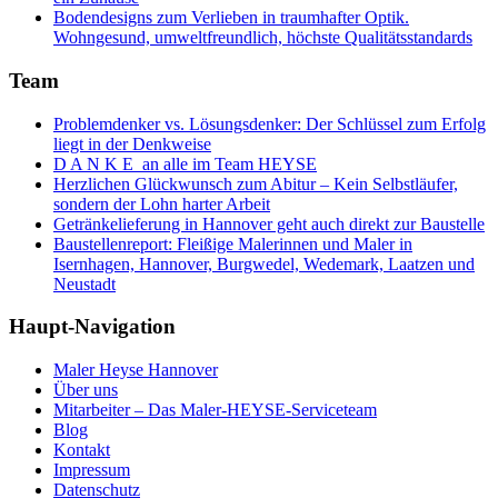
Bodendesigns zum Verlieben in traumhafter Optik.
Wohngesund, umweltfreundlich, höchste Qualitätsstandards
Team
Problemdenker vs. Lösungsdenker: Der Schlüssel zum Erfolg
liegt in der Denkweise
D A N K E an alle im Team HEYSE
Herzlichen Glückwunsch zum Abitur – Kein Selbstläufer,
sondern der Lohn harter Arbeit
Getränkelieferung in Hannover geht auch direkt zur Baustelle
Baustellenreport: Fleißige Malerinnen und Maler in
Isernhagen, Hannover, Burgwedel, Wedemark, Laatzen und
Neustadt
Haupt-Navigation
Maler Heyse Hannover
Über uns
Mitarbeiter – Das Maler-HEYSE-Serviceteam
Blog
Kontakt
Impressum
Datenschutz