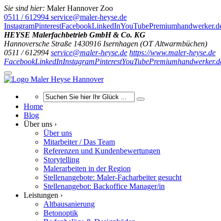
Sie sind hier:
Maler Hannover Zoo
0511 / 612994
service@maler-heyse.de
Instagram
Pinterest
Facebook
LinkedIn
YouTube
Premiumhandwerker.d
HEYSE Malerfachbetrieb GmbH & Co. KG
Hannoversche Straße 14
30916
Isernhagen (OT Altwarmbüchen)
0511 / 612994
service@maler-heyse.de
https://www.maler-heyse.de
Facebook
LinkedIn
Instagram
Pinterest
YouTube
Premiumhandwerker.d
Home
Blog
Über uns ›
Über uns
Mitarbeiter / Das Team
Referenzen und Kundenbewertungen
Storytelling
Malerarbeiten in der Region
Stellenangebote: Maler-Facharbeiter gesucht
Stellenangebot: Backoffice Manager/in
Leistungen ›
Altbausanierung
Betonoptik