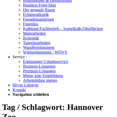
Bodenbeläge & Designböden
Business Feng-Shui
Der gesunde Raum
Echtmetalloptik
Fassadensanierung
Fugenlos
Kalkkind-Fachbetrieb – Sumpfkalk-Oberflächen
Malerarbeiten
Rostoptik
Tapezierarbeiten
Wandbegrünungen
Wärmedämmung / WDVS
Service ›
Entspannter Urlaubsservice
Business-Lösungen
Premium-Lösungen
Meine gute Empfehlung
Arbeitsbühne mieten
Heyse Lifestyle
Kontakt
Navigation schließen
Tag / Schlagwort: Hannover
Zoo