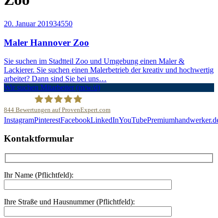
20. Januar 2019
3455
0
Maler Hannover Zoo
Sie suchen im Stadtteil Zoo und Umgebung einen Maler &
Lackierer. Sie suchen einen Malerbetrieb der kreativ und hochwertig
arbeitet? Dann sind Sie bei uns…
Wir suchen Mitarbeiter (m/w/d)
844
Bewertungen auf ProvenExpert.com
Instagram
Pinterest
Facebook
LinkedIn
YouTube
Premiumhandwerker.d
Malerfachbetrieb HEYSE GmbH & Co.KG
Kontaktformular
Ihr Name (Pflichtfeld):
Ihre Straße und Hausnummer (Pflichtfeld):