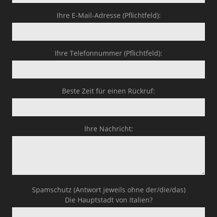
Business-Lösungen
Ihre E-Mail-Adresse (Pflichtfeld):
Premium-Lösungen
Meine gute Empfehlung
Ihre Telefonnummer (Pflichtfeld):
Arbeitsbühne mieten
Beste Zeit für einen Rückruf:
Heyse Lifestyle
Kontakt
Ihre Nachricht:
Navigation schließen
Spamschutz (Antwort jeweils ohne der/die/das)
Die Hauptstadt von Italien?