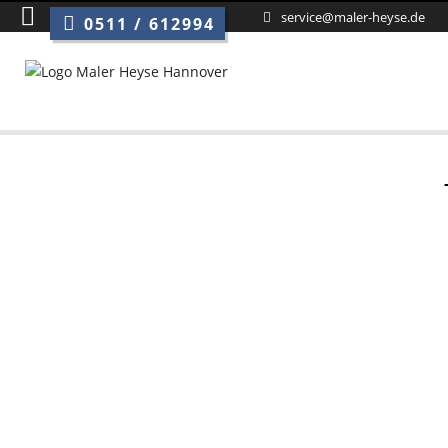
Sie sind hier:
Kalk
service@maler-heyse.de
0511 / 612994