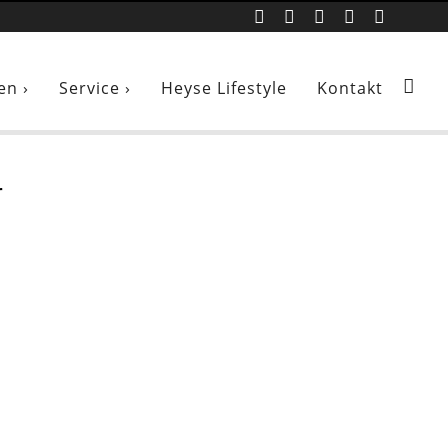
en mit Naturkalk
en ›
Service ›
Heyse Lifestyle
Kontakt
r