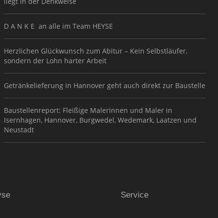
liegt in der Denkweise
D A N K E an alle im Team HEYSE
Herzlichen Glückwunsch zum Abitur – Kein Selbstläufer,
sondern der Lohn harter Arbeit
Getränkelieferung in Hannover geht auch direkt zur Baustelle
Baustellenreport: Fleißige Malerinnen und Maler in
Isernhagen, Hannover, Burgwedel, Wedemark, Laatzen und
Neustadt
yse
Service