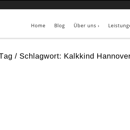
kind-Fachbetrieb in Hannover: wohngesunde Sumpfkalk-Oberfläch
Home
Blog
Über uns ›
Leistung
Tag / Schlagwort: Kalkkind Hannove