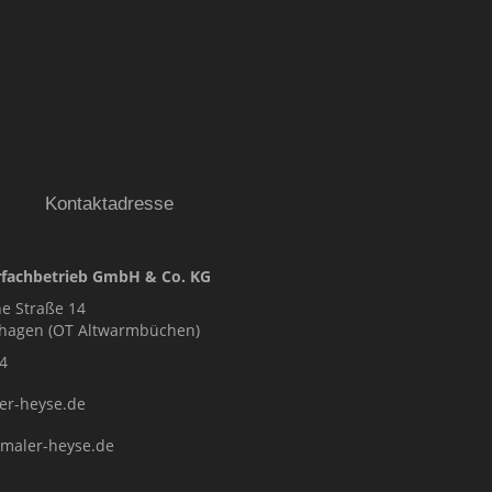
E GmbH & Co.KG
Kontaktadresse
fachbetrieb GmbH & Co. KG
e Straße 14
nhagen (OT Altwarmbüchen)
4
er-heyse.de
.maler-heyse.de