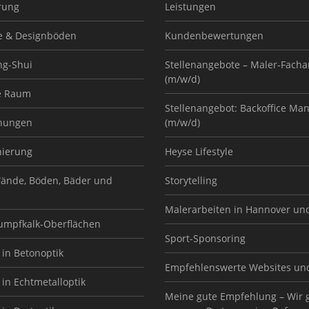
rung
Leistungen
e & Designböden
Kundenbewertungen
ng-Shui
Stellenangebote – Maler-Facha
(m/w/d)
e Raum
Stellenangebot: Backoffice Ma
nungen
(m/w/d)
nierung
Heyse Lifestyle
ände, Böden, Bäder und
Storytelling
Malerarbeiten in Hannover un
Sumpfkalk-Oberflächen
Sport-Sponsoring
in Betonoptik
Empfehlenswerte Websites un
in Echtmetalloptik
Meine gute Empfehlung – Wir 