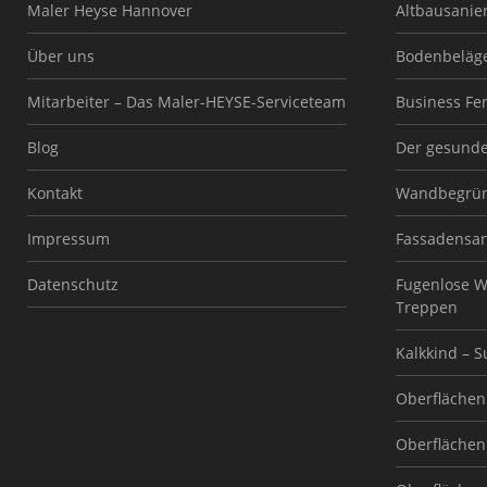
Maler Heyse Hannover
Altbausanie
Über uns
Bodenbeläg
Mitarbeiter – Das Maler-HEYSE-Serviceteam
Business Fe
Blog
Der gesund
Kontakt
Wandbegrü
Impressum
Fassadensa
Datenschutz
Fugenlose W
Treppen
Kalkkind – 
Oberflächen 
Oberflächen 