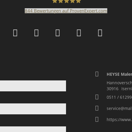
844
Bewertungen auf ProvenExpert.com
Malerfachbetrieb HEYS
HEYSE Maler
Hannoversch
30916
Iser
0511 / 61299
service@mal
https://www