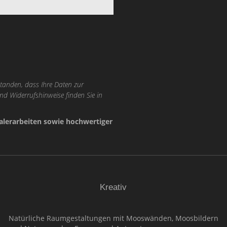
tanden, dass Ihre Daten zur
nd Widerrufshinweise finden Sie in
lerarbeiten sowie hochwertiger
Kreativ
Natürliche Raumgestaltungen mit Mooswänden, Moosbildern