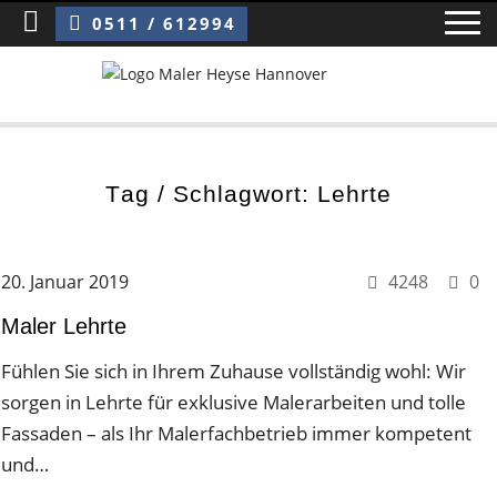
Sie sind hier:
Maler Lehrte
0511 / 612994
Home
Tag / Schlagwort: Lehrte
Blog
Über uns ›
20. Januar 2019
4248
0
Über uns
Maler Lehrte
Mitarbeiter / Das Team
Fühlen Sie sich in Ihrem Zuhause vollständig wohl: Wir
sorgen in Lehrte für exklusive Malerarbeiten und tolle
Referenzen und Kundenbewertungen
Fassaden – als Ihr Malerfachbetrieb immer kompetent
Storytelling
und…