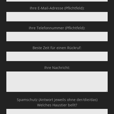
Business-Lösungen
Ihre E-Mail-Adresse (Pflichtfeld):
Premium-Lösungen
Meine gute Empfehlung
Ihre Telefonnummer (Pflichtfeld):
Arbeitsbühne mieten
Beste Zeit für einen Rückruf:
Heyse Lifestyle
Kontakt
Ihre Nachricht:
Navigation schließen
Spamschutz (Antwort jeweils ohne der/die/das)
Welches Haustier bellt?