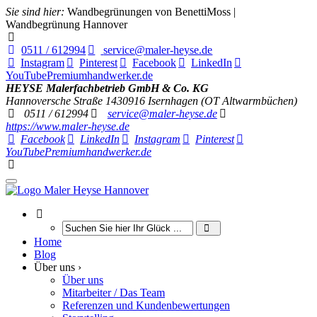
Sie sind hier:
Wandbegrünungen von BenettiMoss |
Wandbegrünung Hannover
0511 / 612994
service@maler-heyse.de
Instagram
Pinterest
Facebook
LinkedIn
YouTube
Premiumhandwerker.de
HEYSE Malerfachbetrieb GmbH & Co. KG
Hannoversche Straße 14
30916
Isernhagen (OT Altwarmbüchen)
0511 / 612994
service@maler-heyse.de
https://www.maler-heyse.de
Facebook
LinkedIn
Instagram
Pinterest
YouTube
Premiumhandwerker.de
Home
Blog
Über uns ›
Über uns
Mitarbeiter / Das Team
Referenzen und Kundenbewertungen