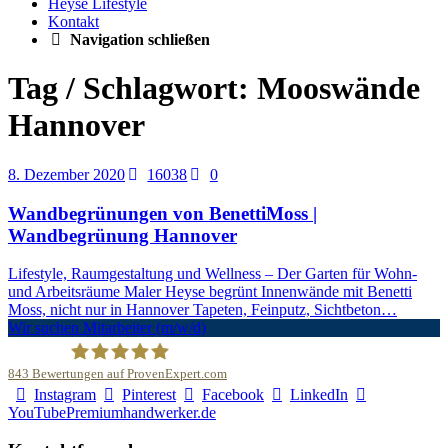
Heyse Lifestyle
Kontakt
Navigation schließen
Tag / Schlagwort: Mooswände
Hannover
8. Dezember 2020
16038
0
Wandbegrünungen von BenettiMoss |
Wandbegrünung Hannover
Lifestyle, Raumgestaltung und Wellness – Der Garten für Wohn-
und Arbeitsräume Maler Heyse begrünt Innenwände mit Benetti
Moss, nicht nur in Hannover Tapeten, Feinputz, Sichtbeton…
Wir suchen Mitarbeiter (m/w/d)
843
Bewertungen auf ProvenExpert.com
Instagram
Pinterest
Facebook
LinkedIn
Malerfachbetrieb HEYSE GmbH & Co.KG
YouTube
Premiumhandwerker.de