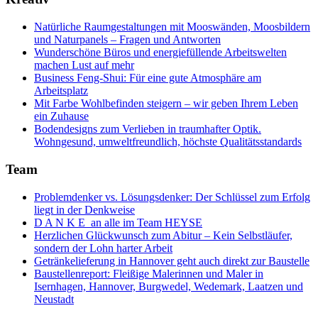
Natürliche Raumgestaltungen mit Mooswänden, Moosbildern
und Naturpanels – Fragen und Antworten
Wunderschöne Büros und energiefüllende Arbeitswelten
machen Lust auf mehr
Business Feng-Shui: Für eine gute Atmosphäre am
Arbeitsplatz
Mit Farbe Wohlbefinden steigern – wir geben Ihrem Leben
ein Zuhause
Bodendesigns zum Verlieben in traumhafter Optik.
Wohngesund, umweltfreundlich, höchste Qualitätsstandards
Team
Problemdenker vs. Lösungsdenker: Der Schlüssel zum Erfolg
liegt in der Denkweise
D A N K E an alle im Team HEYSE
Herzlichen Glückwunsch zum Abitur – Kein Selbstläufer,
sondern der Lohn harter Arbeit
Getränkelieferung in Hannover geht auch direkt zur Baustelle
Baustellenreport: Fleißige Malerinnen und Maler in
Isernhagen, Hannover, Burgwedel, Wedemark, Laatzen und
Neustadt