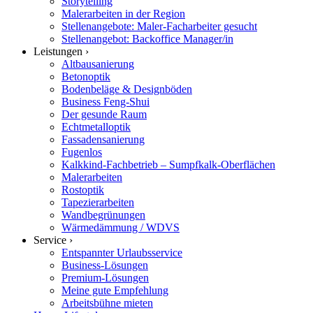
Storytelling
Malerarbeiten in der Region
Stellenangebote: Maler-Facharbeiter gesucht
Stellenangebot: Backoffice Manager/in
Leistungen ›
Altbausanierung
Betonoptik
Bodenbeläge & Designböden
Business Feng-Shui
Der gesunde Raum
Echtmetalloptik
Fassadensanierung
Fugenlos
Kalkkind-Fachbetrieb – Sumpfkalk-Oberflächen
Malerarbeiten
Rostoptik
Tapezierarbeiten
Wandbegrünungen
Wärmedämmung / WDVS
Service ›
Entspannter Urlaubsservice
Business-Lösungen
Premium-Lösungen
Meine gute Empfehlung
Arbeitsbühne mieten