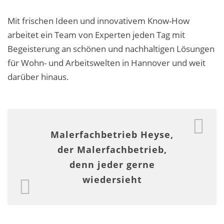
Fassadensanierung
Mit frischen Ideen und innovativem Know-How
Fugenlos
arbeitet ein Team von Experten jeden Tag mit
Begeisterung an schönen und nachhaltigen Lösungen
Kalkkind-Fachbetrieb – Sumpfkalk-Oberflächen
für Wohn- und Arbeitswelten in Hannover und weit
Malerarbeiten
darüber hinaus.
Rostoptik
Tapezierarbeiten
Malerfachbetrieb Heyse,
Wandbegrünungen
der Malerfachbetrieb,
denn jeder gerne
Wärmedämmung / WDVS
wiedersieht
Service ›
Entspannter Urlaubsservice