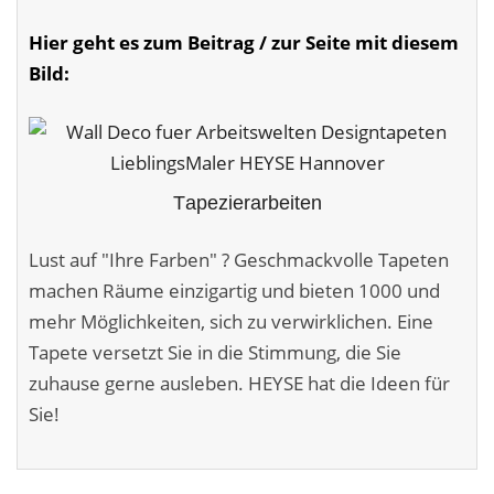
Malerarbeiten in der Region
Hier geht es zum Beitrag / zur Seite mit diesem
Stellenangebote: Maler-Facharbeiter gesucht
Bild:
Stellenangebot: Backoffice Manager/in
Leistungen ›
Tapezierarbeiten
Altbausanierung
Lust auf "Ihre Farben" ? Geschmackvolle Tapeten
Betonoptik
machen Räume einzigartig und bieten 1000 und
Bodenbeläge & Designböden
mehr Möglichkeiten, sich zu verwirklichen. Eine
Tapete versetzt Sie in die Stimmung, die Sie
Business Feng-Shui
zuhause gerne ausleben. HEYSE hat die Ideen für
Der gesunde Raum
Sie!
Echtmetalloptik