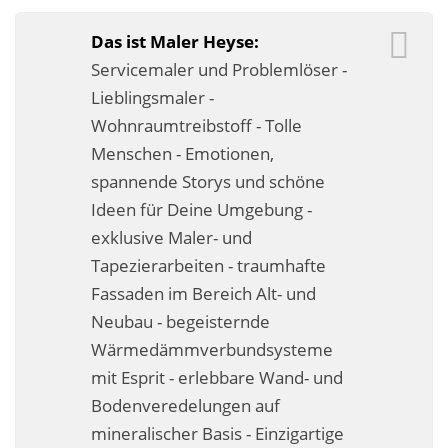
Business-Lösungen
Das ist Maler Heyse:
Premium-Lösungen
Servicemaler und Problemlöser -
Lieblingsmaler -
Meine gute Empfehlung
Wohnraumtreibstoff - Tolle
Menschen - Emotionen,
Arbeitsbühne mieten
spannende Storys und schöne
Heyse Lifestyle
Ideen für Deine Umgebung -
exklusive Maler- und
Kontakt
Tapezierarbeiten - traumhafte
Navigation schließen
Fassaden im Bereich Alt- und
Neubau - begeisternde
Wärmedämmverbundsysteme
mit Esprit - erlebbare Wand- und
Bodenveredelungen auf
mineralischer Basis - Einzigartige