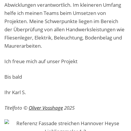
Malerarbeiten in der Region
Abwicklungen verantwortlich. Im kleineren Umfang
helfe ich meinen Teams beim Umsetzen von
Stellenangebote: Maler-Facharbeiter gesucht
Projekten. Meine Schwerpunkte liegen im Bereich
der Überprüfung von allen Handwerksleistungen wie
Stellenangebot: Backoffice Manager/in
Fliesenleger, Elektrik, Beleuchtung, Bodenbelag und
Leistungen ›
Maurerarbeiten.
Altbausanierung
Ich freue mich auf unser Projekt
Betonoptik
Bis bald
Bodenbeläge & Designböden
Ihr Karl S.
Business Feng-Shui
Titelfoto ©
Oliver Vosshage
2025
Der gesunde Raum
Echtmetalloptik