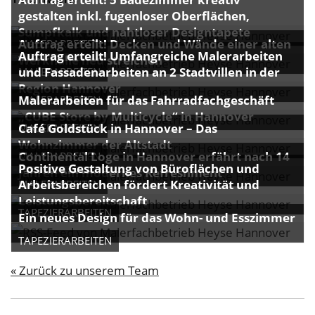
Business-Lösungen
gestalten inkl. fugenloser Oberflächen,
Sumpfkalk und nahtloser Designtapete
Auftrag erteilt! Decken und Wände einer alten
Premium-Lösungen
MALERARBEITEN
Auftrag erteilt! Umfangreiche Malerarbeiten
Werkhalle neu streichen
und Fassadenarbeiten an 2 Stadtvillen in der
MALERARBEITEN
Meine gute Empfehlung
Region Hannover
Malerarbeiten für das Fahrradfachgeschäft
MALERARBEITEN
Arbeitsbühne mieten
„CUBE Store by Multicycle“ in Hannover
Café Goldstück in Hannover – Das
MALERARBEITEN
Heyse Lifestyle
Wohnzimmer der Altstadt
Continental Loge in Hannover erfährt nach 14
MALERARBEITEN
Positive Gestaltung von Büroflächen und
Kontakt
Jahren ein modernes Refreshment
Arbeitsbereichen fördert Kreativität und
MALERARBEITEN
Leistungsbereitschaft
Navigation schließen
TAPEZIERARBEITEN
Ein neues Design für das Wohn- und Esszimmer
TAPEZIERARBEITEN
« Zurück zu unserem Team