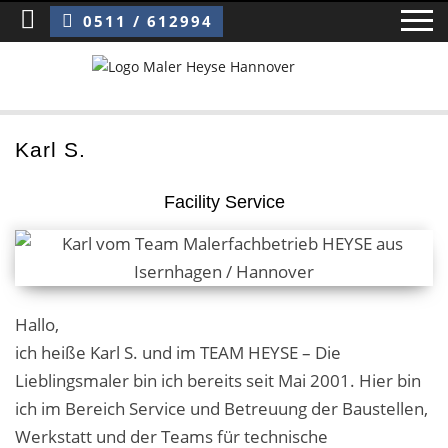
Sie sind hier:
Karl S. – Facility Service
0511 / 612994
Home
Karl S.
Blog
Facility Service
Über uns ›
Über uns
Hallo,
Mitarbeiter / Das Team
ich heiße Karl S. und im TEAM HEYSE – Die
Referenzen und Kundenbewertungen
Lieblingsmaler bin ich bereits seit Mai 2001. Hier bin
ich im Bereich Service und Betreuung der Baustellen,
Storytelling
Werkstatt und der Teams für technische