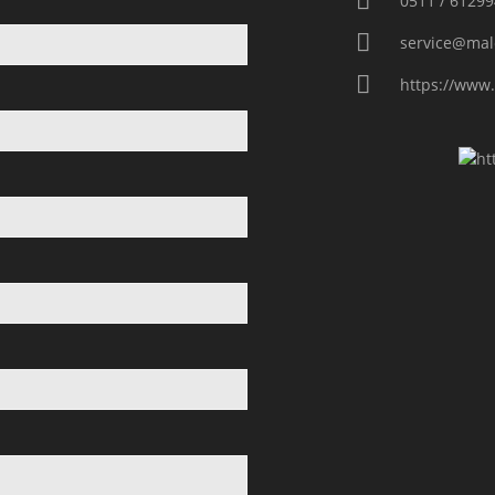
0511 / 61299
service@mal
https://www