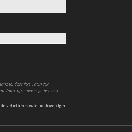
tanden, dass Ihre Daten zur
nd Widerrufshinweise finden Sie in
lerarbeiten sowie hochwertiger