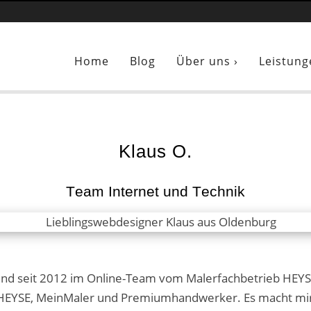
Sie sind hier:
Klaus Oppermann – Webdesigner und WordPress-Prof
Home
Blog
Über uns ›
Leistung
Klaus O.
Team Internet und Technik
nd seit 2012 im Online-Team vom Malerfachbetrieb HEYSE
um HEYSE, MeinMaler und Premiumhandwerker. Es macht mi