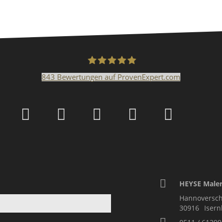
843
Bewertungen auf ProvenExpert.com
Malerfachbetrieb HEYS
HEYSE Maler
Hannoversch
30916
Iser