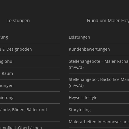
Leistungen
Rund um Maler He
rung
Leistungen
e & Designböden
Kundenbewertungen
ng-Shui
Stellenangebote – Maler-Facha
(m/w/d)
e Raum
Stellenangebot: Backoffice Ma
nungen
(m/w/d)
nierung
Heyse Lifestyle
ände, Böden, Bäder und
Storytelling
Malerarbeiten in Hannover un
Sumpfkalk-Oberflächen