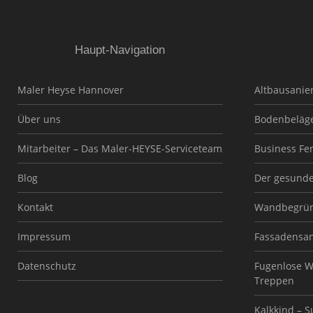
Haupt-Navigation
Maler Heyse Hannover
Altbausanie
Über uns
Bodenbeläg
Mitarbeiter – Das Maler-HEYSE-Serviceteam
Business Fe
Blog
Der gesund
Kontakt
Wandbegrü
Impressum
Fassadensa
Datenschutz
Fugenlose W
Treppen
Kalkkind – 