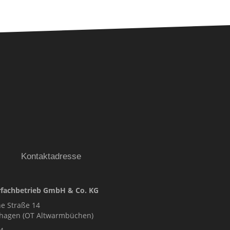
E GmbH & Co.KG
Kontaktadresse
fachbetrieb GmbH & Co. KG
e Straße 14
nhagen (OT Altwarmbüchen)