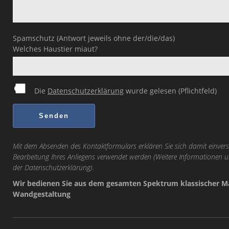
Spamschutz (Antwort jeweils ohne der/die/das)
Welches Haustier miaut?
Die
Datenschutzerklärung
wurde gelesen (Pflichtfeld)
Mit dem Absenden des Kontaktformulars erklären Sie sich damit einvers
Bearbeitung Ihres Anliegens verwendet werden (Weitere Informationen u
der
Datenschutzerklärung
).
Wir bedienen Sie aus dem gesamten Spektrum klassischer Ma
Wandgestaltung