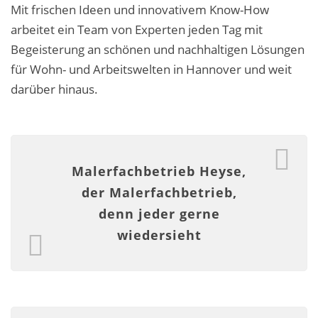
Mit frischen Ideen und innovativem Know-How
Fassadensanierung
arbeitet ein Team von Experten jeden Tag mit
Fugenlos
Begeisterung an schönen und nachhaltigen Lösungen
für Wohn- und Arbeitswelten in Hannover und weit
Kalkkind-Fachbetrieb – Sumpfkalk-Oberflächen
darüber hinaus.
Malerarbeiten
Rostoptik
Malerfachbetrieb Heyse,
Tapezierarbeiten
der Malerfachbetrieb,
Wandbegrünungen
denn jeder gerne
wiedersieht
Wärmedämmung / WDVS
Service ›
Entspannter Urlaubsservice