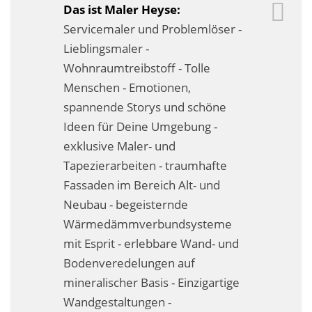
Das ist Maler Heyse:
Business-Lösungen
Servicemaler und Problemlöser -
Premium-Lösungen
Lieblingsmaler -
Wohnraumtreibstoff - Tolle
Meine gute Empfehlung
Menschen - Emotionen,
spannende Storys und schöne
Arbeitsbühne mieten
Ideen für Deine Umgebung -
Heyse Lifestyle
exklusive Maler- und
Tapezierarbeiten - traumhafte
Kontakt
Fassaden im Bereich Alt- und
Navigation schließen
Neubau - begeisternde
Wärmedämmverbundsysteme
mit Esprit - erlebbare Wand- und
Bodenveredelungen auf
mineralischer Basis - Einzigartige
Wandgestaltungen -