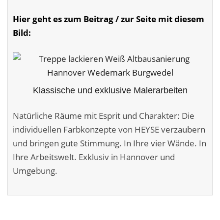
Malerarbeiten in der Region
Hier geht es zum Beitrag / zur Seite mit diesem
Stellenangebote: Maler-Facharbeiter gesucht
Bild:
Stellenangebot: Backoffice Manager/in
Leistungen ›
Klassische und exklusive Malerarbeiten
Altbausanierung
Natürliche Räume mit Esprit und Charakter: Die
Betonoptik
individuellen Farbkonzepte von HEYSE verzaubern
Bodenbeläge & Designböden
und bringen gute Stimmung. In Ihre vier Wände. In
Ihre Arbeitswelt. Exklusiv in Hannover und
Business Feng-Shui
Umgebung.
Der gesunde Raum
Echtmetalloptik