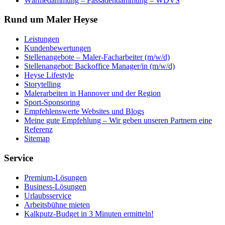
Wärmedämmung – Fassadendämmung – WDVS
Rund um Maler Heyse
Leistungen
Kundenbewertungen
Stellenangebote – Maler-Facharbeiter (m/w/d)
Stellenangebot: Backoffice Manager/in (m/w/d)
Heyse Lifestyle
Storytelling
Malerarbeiten in Hannover und der Region
Sport-Sponsoring
Empfehlenswerte Websites und Blogs
Meine gute Empfehlung – Wir geben unseren Partnern eine
Referenz
Sitemap
Service
Premium-Lösungen
Business-Lösungen
Urlaubsservice
Arbeitsbühne mieten
Kalkputz-Budget in 3 Minuten ermitteln!