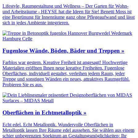
Lifestyle, Raumgestaltung und Wellness – Der Garten für Wohn-
und Arbeitsräume - HEYSE hat die Ideen für Sie! Benetti Moss ist
eine Begrünung für Innenräume ganz ohne Pflegeaufwand und lässt
sich in jedes Ambiente integrieren.
Fugenlose Wände, Böden, Bäder und Treppen »
Farblos war gestern. Kreative Freiheit ist angesagt! Hochwertige
Materialien eröffnen Ihnen neue kreative Freiheiten. Fugenlose
Oberflächen, individuell gestaltet, verleihen jedem Raum, jeder
Treppe und sonstigen Wänden ein neues, attraktives Raumgefühl.
Probieren Sie es aus.
Oberflächen in Echtmetalloptik »
Echt edel. Echt Metalloptik. Wundervolle Oberflächen in
Metalloptik lassen Ihre Räume edel aussehen. Sie wählen aus einem
schier unbegrenzten Spektrum an Gestaltungs­möglichkeiten; Ihr