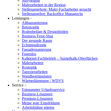
Storytelling
Malerarbeiten in der Region
Stellenangebote: Maler-Facharbeiter gesucht
Stellenangebot: Backoffice Manager/in
Leistungen ›
Altbausanierung
Betonoptik
Bodenbeläge & Designböden
Business Feng-Shui
Der gesunde Raum
Echtmetalloptik
Fassadensanierung
Fugenlos
Kalkkind-Fachbetrieb – Sumpfkalk-Oberflächen
Malerarbeiten
Rostoptik
Tapezierarbeiten
Wandbegrünungen
Wärmedämmung / WDVS
Service ›
Entspannter Urlaubsservice
Business-Lösungen
Premium-Lösungen
Meine gute Empfehlung
Arbeitsbühne mieten