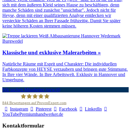
sich mit dem äußeren Kleid seines Hause zu beschäftigen, denn
manche Schäden sind zunächst "unsichtbar". Jedoch nicht für
Heyse, denn mit einer qualifizierten Analyse entdecken wir
versteckte Schäden an Ihrer Fassade frühzeitig. Damit Sie später
keine höheren Kosten stemmen müssen.
Klassische und exklusive Malerarbeiten »
Natürliche Räume mit Esprit und Charakter: Die individuellen
Farbkonzepte von HEYSE verzaubern und bringen gute Stimmung.
In Ihre vier Wände. In Ihre Arbeitswelt. Exklusiv in Hannover und
Umgebung.
Wir suchen Mitarbeiter (m/w/d)
844
Bewertungen auf ProvenExpert.com
Instagram
Pinterest
Facebook
LinkedIn
Malerfachbetrieb HEYSE GmbH & Co.KG
YouTube
Premiumhandwerker.de
Kontaktformular