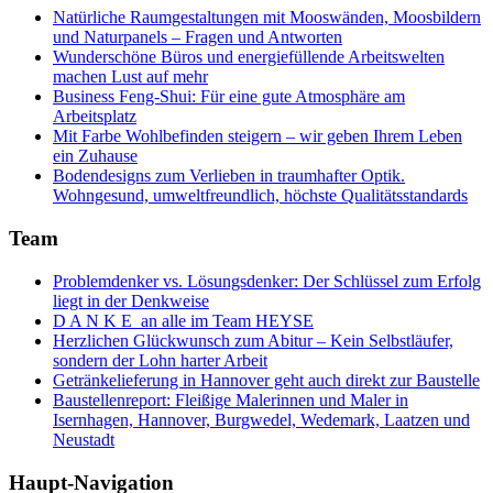
Natürliche Raumgestaltungen mit Mooswänden, Moosbildern
und Naturpanels – Fragen und Antworten
Wunderschöne Büros und energiefüllende Arbeitswelten
machen Lust auf mehr
Business Feng-Shui: Für eine gute Atmosphäre am
Arbeitsplatz
Mit Farbe Wohlbefinden steigern – wir geben Ihrem Leben
ein Zuhause
Bodendesigns zum Verlieben in traumhafter Optik.
Wohngesund, umweltfreundlich, höchste Qualitätsstandards
Team
Problemdenker vs. Lösungsdenker: Der Schlüssel zum Erfolg
liegt in der Denkweise
D A N K E an alle im Team HEYSE
Herzlichen Glückwunsch zum Abitur – Kein Selbstläufer,
sondern der Lohn harter Arbeit
Getränkelieferung in Hannover geht auch direkt zur Baustelle
Baustellenreport: Fleißige Malerinnen und Maler in
Isernhagen, Hannover, Burgwedel, Wedemark, Laatzen und
Neustadt
Haupt-Navigation