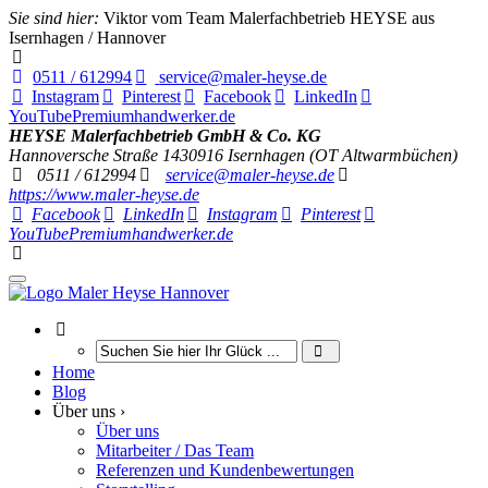
Sie sind hier:
Viktor vom Team Malerfachbetrieb HEYSE aus
Isernhagen / Hannover
0511 / 612994
service@maler-heyse.de
Instagram
Pinterest
Facebook
LinkedIn
YouTube
Premiumhandwerker.de
HEYSE Malerfachbetrieb GmbH & Co. KG
Hannoversche Straße 14
30916
Isernhagen (OT Altwarmbüchen)
0511 / 612994
service@maler-heyse.de
https://www.maler-heyse.de
Facebook
LinkedIn
Instagram
Pinterest
YouTube
Premiumhandwerker.de
Home
Blog
Über uns ›
Über uns
Mitarbeiter / Das Team
Referenzen und Kundenbewertungen