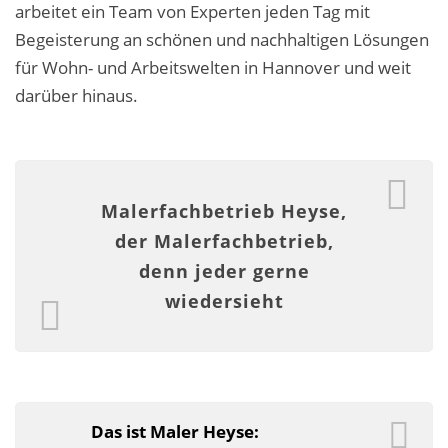
arbeitet ein Team von Experten jeden Tag mit
Fassadensanierung
Begeisterung an schönen und nachhaltigen Lösungen
Fugenlos
für Wohn- und Arbeitswelten in Hannover und weit
darüber hinaus.
Kalkkind-Fachbetrieb – Sumpfkalk-Oberflächen
Malerarbeiten
Rostoptik
Malerfachbetrieb Heyse,
der Malerfachbetrieb,
Tapezierarbeiten
denn jeder gerne
Wandbegrünungen
wiedersieht
Wärmedämmung / WDVS
Service ›
Entspannter Urlaubsservice
Das ist Maler Heyse: