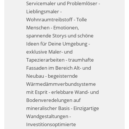
Servicemaler und Problemlöser -
Business-Lösungen
Lieblingsmaler -
Premium-Lösungen
Wohnraumtreibstoff - Tolle
Menschen - Emotionen,
Meine gute Empfehlung
spannende Storys und schöne
Ideen für Deine Umgebung -
Arbeitsbühne mieten
exklusive Maler- und
Heyse Lifestyle
Tapezierarbeiten - traumhafte
Fassaden im Bereich Alt- und
Kontakt
Neubau - begeisternde
Navigation schließen
Wärmedämmverbundsysteme
mit Esprit - erlebbare Wand- und
Bodenveredelungen auf
mineralischer Basis - Einzigartige
Wandgestaltungen -
Investitionsoptimierte