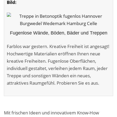
Bild:
Malerarbeiten in der Region
Stellenangebote: Maler-Facharbeiter gesucht
Stellenangebot: Backoffice Manager/in
Fugenlose Wände, Böden, Bäder und Treppen
Leistungen ›
Farblos war gestern. Kreative Freiheit ist angesagt!
Altbausanierung
Hochwertige Materialien eröffnen Ihnen neue
kreative Freiheiten. Fugenlose Oberflächen,
Betonoptik
individuell gestaltet, verleihen jedem Raum, jeder
Bodenbeläge & Designböden
Treppe und sonstigen Wänden ein neues,
attraktives Raumgefühl. Probieren Sie es aus.
Business Feng-Shui
Der gesunde Raum
Echtmetalloptik
Mit frischen Ideen und innovativem Know-How