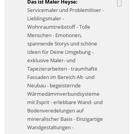
Das ist Maler Heyse:
Fassadensanierung
Servicemaler und Problemlöser -
Lieblingsmaler -
Fugenlos
Wohnraumtreibstoff - Tolle
Kalkkind-Fachbetrieb – Sumpfkalk-Oberflächen
Menschen - Emotionen,
spannende Storys und schöne
Malerarbeiten
Ideen für Deine Umgebung -
Rostoptik
exklusive Maler- und
Tapezierarbeiten - traumhafte
Tapezierarbeiten
Fassaden im Bereich Alt- und
Neubau - begeisternde
Wandbegrünungen
Wärmedämmverbundsysteme
Wärmedämmung / WDVS
mit Esprit - erlebbare Wand- und
Bodenveredelungen auf
Service ›
mineralischer Basis - Einzigartige
Entspannter Urlaubsservice
Wandgestaltungen -