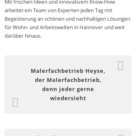
Mit frischen Ideen und innovativem Know-How
Malerarbeiten in der Region
arbeitet ein Team von Experten jeden Tag mit
Stellenangebote: Maler-Facharbeiter gesucht
Begeisterung an schönen und nachhaltigen Lösungen
für Wohn- und Arbeitswelten in Hannover und weit
Stellenangebot: Backoffice Manager/in
darüber hinaus.
Leistungen ›
Altbausanierung
Malerfachbetrieb Heyse,
Betonoptik
der Malerfachbetrieb,
Bodenbeläge & Designböden
denn jeder gerne
wiedersieht
Business Feng-Shui
Der gesunde Raum
Echtmetalloptik