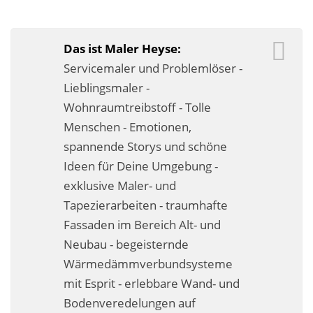
Business-Lösungen
Premium-Lösungen
Das ist Maler Heyse:
Servicemaler und Problemlöser -
Meine gute Empfehlung
Lieblingsmaler -
Wohnraumtreibstoff - Tolle
Arbeitsbühne mieten
Menschen - Emotionen,
Heyse Lifestyle
spannende Storys und schöne
Ideen für Deine Umgebung -
Kontakt
exklusive Maler- und
Navigation schließen
Tapezierarbeiten - traumhafte
Fassaden im Bereich Alt- und
Neubau - begeisternde
Wärmedämmverbundsysteme
mit Esprit - erlebbare Wand- und
Bodenveredelungen auf