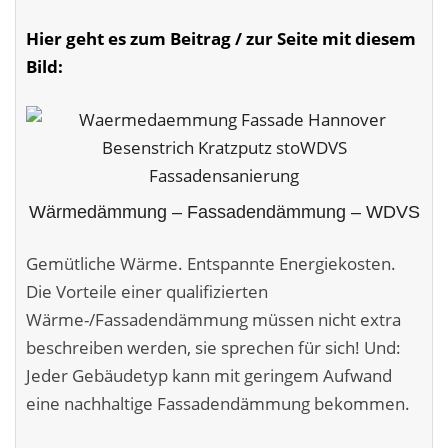
Malerarbeiten in der Region
Hier geht es zum Beitrag / zur Seite mit diesem
Stellenangebote: Maler-Facharbeiter gesucht
Bild:
Stellenangebot: Backoffice Manager/in
Leistungen ›
Altbausanierung
Wärmedämmung – Fassadendämmung – WDVS
Betonoptik
Gemütliche Wärme. Entspannte Energiekosten.
Bodenbeläge & Designböden
Die Vorteile einer qualifizierten
Wärme-/Fassadendämmung müssen nicht extra
Business Feng-Shui
beschreiben werden, sie sprechen für sich! Und:
Der gesunde Raum
Jeder Gebäudetyp kann mit geringem Aufwand
eine nachhaltige Fassadendämmung bekommen.
Echtmetalloptik