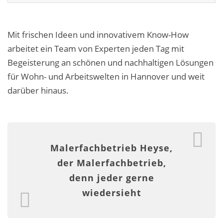
Fassadensanierung
Fugenlos
Mit frischen Ideen und innovativem Know-How
arbeitet ein Team von Experten jeden Tag mit
Kalkkind-Fachbetrieb – Sumpfkalk-Oberflächen
Begeisterung an schönen und nachhaltigen Lösungen
Malerarbeiten
für Wohn- und Arbeitswelten in Hannover und weit
darüber hinaus.
Rostoptik
Tapezierarbeiten
Wandbegrünungen
Malerfachbetrieb Heyse,
der Malerfachbetrieb,
Wärmedämmung / WDVS
denn jeder gerne
Service ›
wiedersieht
Entspannter Urlaubsservice