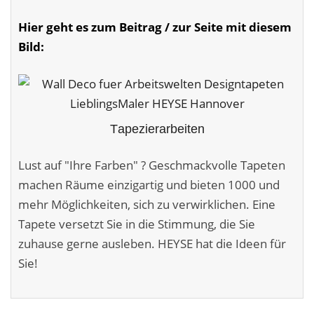
Malerarbeiten in der Region
Hier geht es zum Beitrag / zur Seite mit diesem
Stellenangebote: Maler-Facharbeiter gesucht
Bild:
Stellenangebot: Backoffice Manager/in
Leistungen ›
Tapezierarbeiten
Altbausanierung
Lust auf "Ihre Farben" ? Geschmackvolle Tapeten
Betonoptik
machen Räume einzigartig und bieten 1000 und
Bodenbeläge & Designböden
mehr Möglichkeiten, sich zu verwirklichen. Eine
Tapete versetzt Sie in die Stimmung, die Sie
Business Feng-Shui
zuhause gerne ausleben. HEYSE hat die Ideen für
Der gesunde Raum
Sie!
Echtmetalloptik