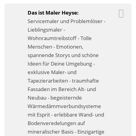
Business-Lösungen
Das ist Maler Heyse:
Premium-Lösungen
Servicemaler und Problemlöser -
Lieblingsmaler -
Meine gute Empfehlung
Wohnraumtreibstoff - Tolle
Menschen - Emotionen,
Arbeitsbühne mieten
spannende Storys und schöne
Heyse Lifestyle
Ideen für Deine Umgebung -
exklusive Maler- und
Kontakt
Tapezierarbeiten - traumhafte
Navigation schließen
Fassaden im Bereich Alt- und
Neubau - begeisternde
Wärmedämmverbundsysteme
mit Esprit - erlebbare Wand- und
Bodenveredelungen auf
mineralischer Basis - Einzigartige