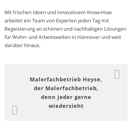
Fassadensanierung
Mit frischen Ideen und innovativem Know-How
Fugenlos
arbeitet ein Team von Experten jeden Tag mit
Begeisterung an schönen und nachhaltigen Lösungen
Kalkkind-Fachbetrieb – Sumpfkalk-Oberflächen
für Wohn- und Arbeitswelten in Hannover und weit
Malerarbeiten
darüber hinaus.
Rostoptik
Tapezierarbeiten
Malerfachbetrieb Heyse,
Wandbegrünungen
der Malerfachbetrieb,
denn jeder gerne
Wärmedämmung / WDVS
wiedersieht
Service ›
Entspannter Urlaubsservice