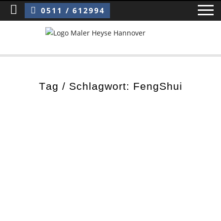
Sie sind hier:
Stephanie E. – Expertin für Business Feng Shui
0511 / 612994
Home
Tag / Schlagwort: FengShui
Blog
Über uns ›
Über uns
Mitarbeiter / Das Team
Referenzen und Kundenbewertungen
Storytelling