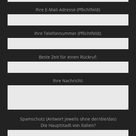
Business-Lösungen
Ihre E-Mail-Adresse (Pflichtfeld):
Premium-Lösungen
Meine gute Empfehlung
Ihre Telefonnummer (Pflichtfeld):
Arbeitsbühne mieten
Beste Zeit für einen Rückruf:
Heyse Lifestyle
Kontakt
Ihre Nachricht:
Navigation schließen
Spamschutz (Antwort jeweils ohne der/die/das)
Die Hauptstadt von Italien?