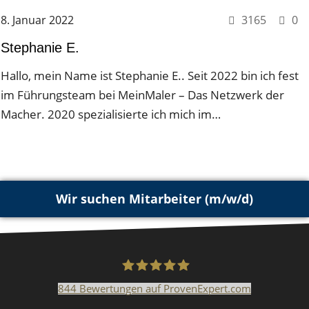
Malerarbeiten in der Region
8. Januar 2022
3165
0
Stellenangebote: Maler-Facharbeiter gesucht
Stephanie E.
Stellenangebot: Backoffice Manager/in
Hallo, mein Name ist Stephanie E.. Seit 2022 bin ich fest
im Führungsteam bei MeinMaler – Das Netzwerk der
Leistungen ›
Macher. 2020 spezialisierte ich mich im…
Altbausanierung
Betonoptik
Bodenbeläge & Designböden
Wir suchen Mitarbeiter (m/w/d)
Business Feng-Shui
Der gesunde Raum
844
Bewertungen auf ProvenExpert.com
Echtmetalloptik
Malerfachbetrieb HEYSE